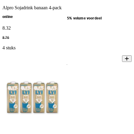
Alpro Sojadrink banaan 4-pack
online
5% volume voordeel
8
.
32
8
.
76
4 stuks