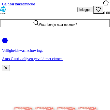
Ga naar hoofdinhoud
Ga naar zoeken
Inloggen
0.00
menu
Waar ben je naar op zoek?
Veiligheidswaarschuwing:
Amo Gusti - olijven gevuld met citroen