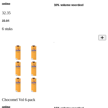
online
10% volume voordeel
32
.
35
35
.
94
6 stuks
Chocomel Vol 6-pack
online