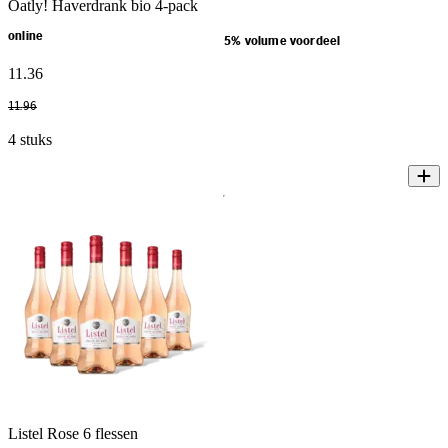
Oatly! Haverdrank bio 4-pack
online
5% volume voordeel
11
.
36
11
.
96
4 stuks
Listel Rose 6 flessen