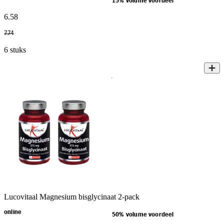
15% volume voordeel
6
.
58
7
.
74
6 stuks
Lucovitaal Magnesium bisglycinaat 2-pack
online
50% volume voordeel