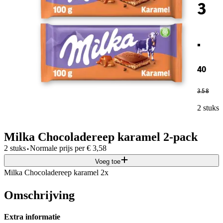
3
.
40
3
.
58
2 stuks
Milka Chocoladereep karamel 2-pack
·
2 stuks
Normale prijs per
€
3,58
Voeg toe
Milka Chocoladereep karamel 2x
Omschrijving
Extra informatie