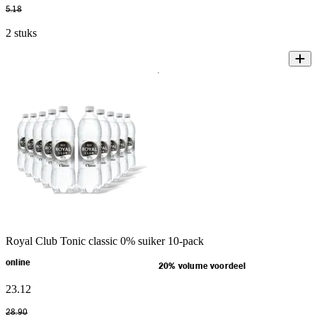
5
.
18
2 stuks
Royal Club Tonic classic 0% suiker 10-pack
online
20% volume voordeel
23
.
12
28
.
90