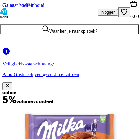
Ga naar hoofdinhoud
Ga naar zoeken
Inloggen
0.00
menu
Waar ben je naar op zoek?
Veiligheidswaarschuwing:
Amo Gusti - olijven gevuld met citroen
online
5%
volume
voordeel