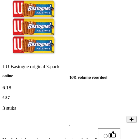
LU Bastogne original 3-pack
online
10% volume voordeel
6
.
18
6
.
87
3 stuks