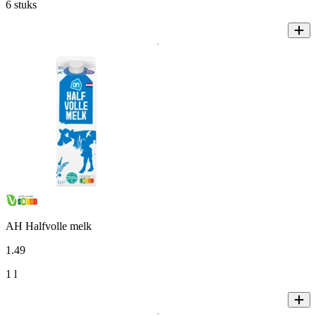
6 stuks
AH Halfvolle melk
1
.
49
1 l