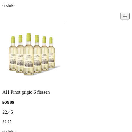
6 stuks
AH Pinot grigio 6 flessen
BONUS
22
.
45
29
.
94
6 stuks