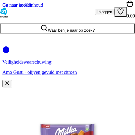
Ga naar hoofdinhoud
Ga naar zoeken
Inloggen
0.00
menu
Waar ben je naar op zoek?
Veiligheidswaarschuwing:
Amo Gusti - olijven gevuld met citroen