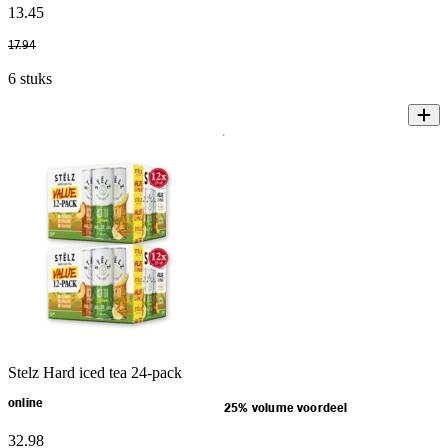
13
.
45
17
.
94
6 stuks
Stelz Hard iced tea 24-pack
online
25% volume voordeel
32
.
98