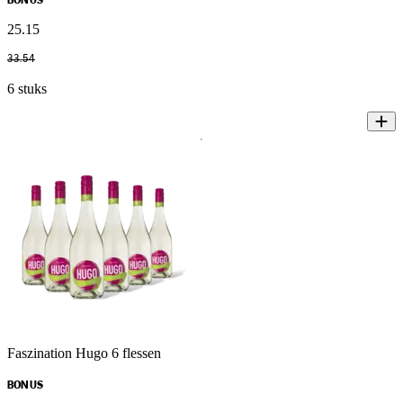
BONUS
25
.
15
33
.
54
6 stuks
Faszination Hugo 6 flessen
BONUS