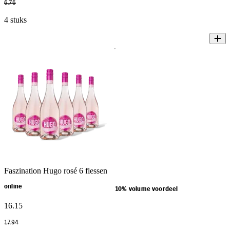
6
.
76
4 stuks
Faszination Hugo rosé 6 flessen
online
10% volume voordeel
16
.
15
17
.
94