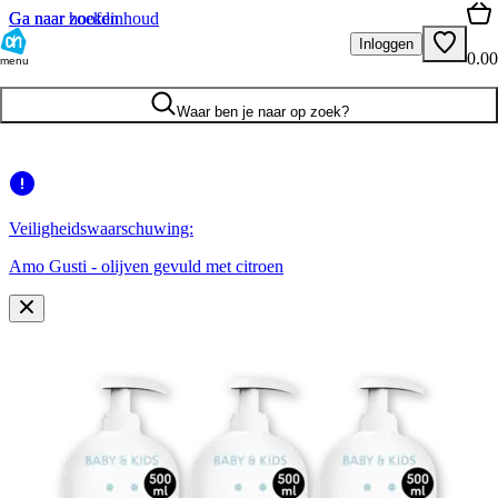
Ga naar hoofdinhoud
Ga naar zoeken
Inloggen
0.00
menu
Waar ben je naar op zoek?
Veiligheidswaarschuwing:
Amo Gusti - olijven gevuld met citroen