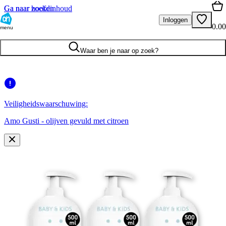
Ga naar hoofdinhoud
Ga naar zoeken
Inloggen
0.00
menu
Waar ben je naar op zoek?
Veiligheidswaarschuwing:
Amo Gusti - olijven gevuld met citroen