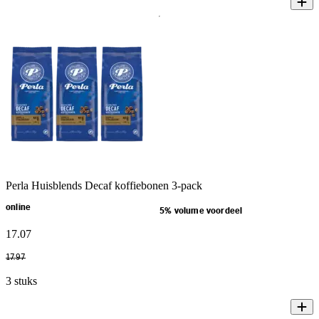
Perla Huisblends Decaf koffiebonen 3-pack
online
5% volume voordeel
17
.
07
17
.
97
3 stuks