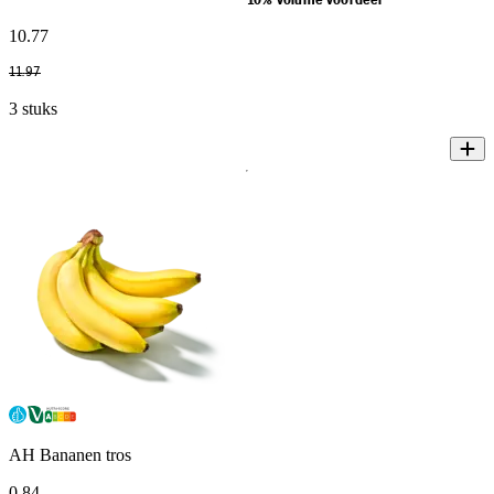
10% volume voordeel
10
.
77
11
.
97
3 stuks
AH Bananen tros
0
.
84