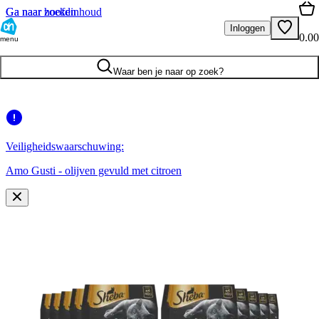
Ga naar hoofdinhoud
Ga naar zoeken
Inloggen
0.00
menu
Waar ben je naar op zoek?
Veiligheidswaarschuwing:
Amo Gusti - olijven gevuld met citroen