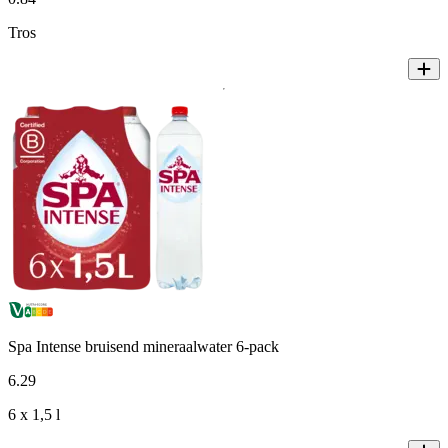
Tros
Spa Intense bruisend mineraalwater 6-pack
6
.
29
6 x 1,5 l