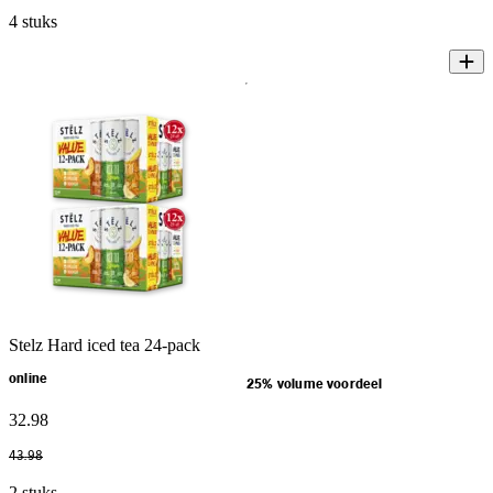
4 stuks
Stelz Hard iced tea 24-pack
online
25% volume voordeel
32
.
98
43
.
98
2 stuks