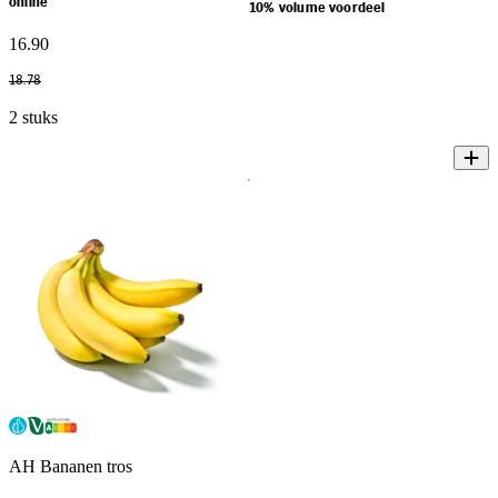
online
10% volume voordeel
16
.
90
18
.
78
2 stuks
AH Bananen tros