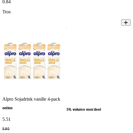
0
.
84
Tros
Alpro Sojadrink vanille 4-pack
online
5% volume voordeel
5
.
51
5
.
80