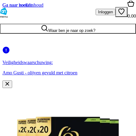
Ga naar hoofdinhoud
Ga naar zoeken
Inloggen
0.00
menu
Waar ben je naar op zoek?
Veiligheidswaarschuwing:
Amo Gusti - olijven gevuld met citroen