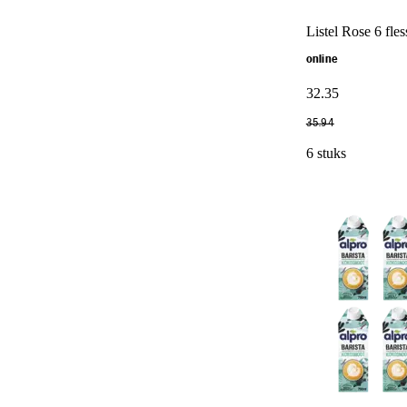
Listel Rose 6 fle
online
32
.
35
35
.
94
6 stuks