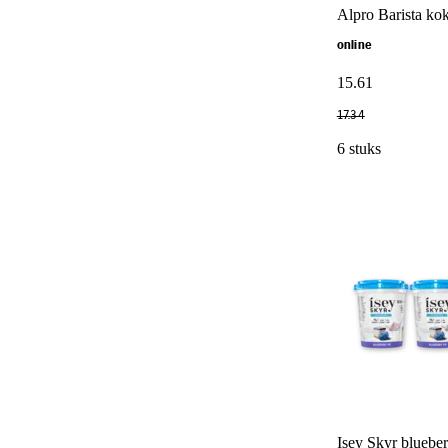
Alpro Barista ko
online
15
.
61
17
.
34
6 stuks
Isey Skyr blueber