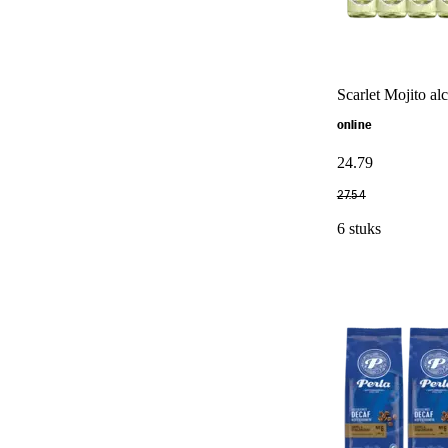
Scarlet Mojito alc
online
24
.
79
27
.
54
6 stuks