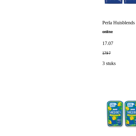
Perla Huisblends
online
17
.
07
17
.
97
3 stuks