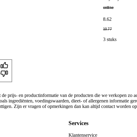
online
8
.
62
10
.
77
3 stuks
t de prijs- en productinformatie van de producten die we verkopen zo a
oals ingrediënten, voedingswaarden, dieet- of allergenen informatie ge
nuttigen. Zijn er vragen of opmerkingen dan kan altijd contact worden 
Services
Klantenservice