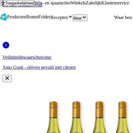
Win- en spaaracties
Winkels
Zakelijk
Klantenservice
Toegankelijkheid
Ga naar hoofdinhoud
Ga naar zoeken
Producten
Bonus
Folder
Recepten
Meer
Veiligheidswaarschuwing:
Amo Gusti - olijven gevuld met citroen