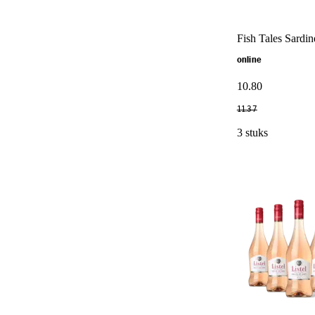
Fish Tales Sardine
online
10
.
80
11
.
37
3 stuks