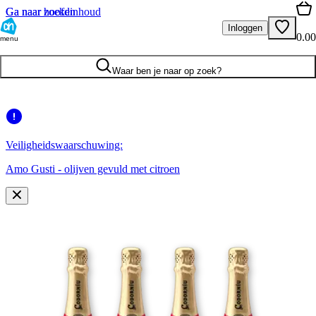
Ga naar hoofdinhoud
Ga naar zoeken
Inloggen
0.00
menu
Waar ben je naar op zoek?
Veiligheidswaarschuwing:
Amo Gusti - olijven gevuld met citroen