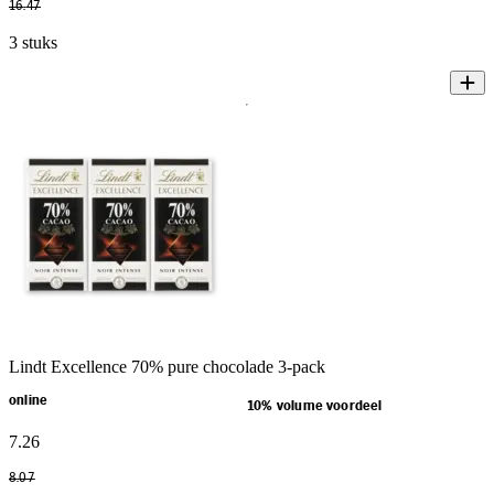
16
.
47
3 stuks
Lindt Excellence 70% pure chocolade 3-pack
online
10% volume voordeel
7
.
26
8
.
07