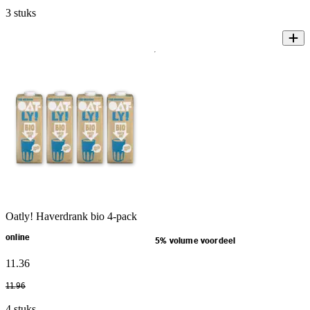
3 stuks
Oatly! Haverdrank bio 4-pack
online
5% volume voordeel
11
.
36
11
.
96
4 stuks