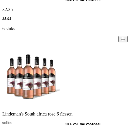
10% volume voordeel
32
.
35
35
.
94
6 stuks
Lindeman's South africa rose 6 flessen
online
10% volume voordeel