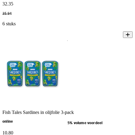
32
.
35
35
.
94
6 stuks
Fish Tales Sardines in olijfolie 3-pack
online
5% volume voordeel
10
.
80