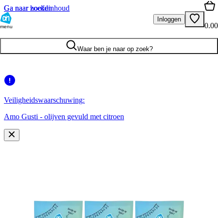
Ga naar hoofdinhoud
Ga naar zoeken
Inloggen
0.00
menu
Waar ben je naar op zoek?
Veiligheidswaarschuwing:
Amo Gusti - olijven gevuld met citroen