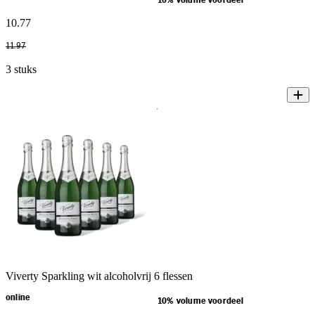
10% volume voordeel
10
.
77
11
.
97
3 stuks
Viverty Sparkling wit alcoholvrij 6 flessen
online
10% volume voordeel