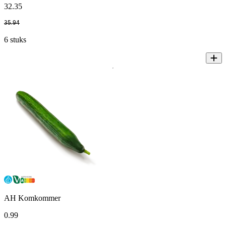
32
.
35
35
.
94
6 stuks
AH Komkommer
0
.
99