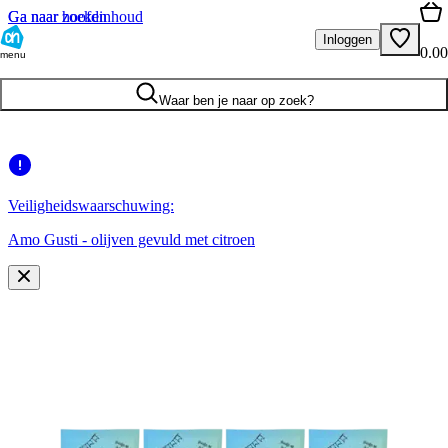
Ga naar hoofdinhoud
Ga naar zoeken
Inloggen
0.00
menu
Waar ben je naar op zoek?
Veiligheidswaarschuwing:
Amo Gusti - olijven gevuld met citroen