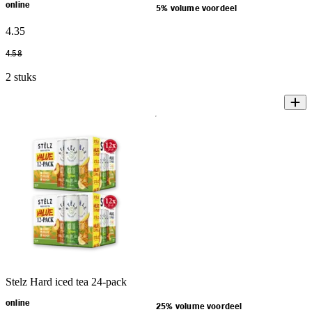
online
5% volume voordeel
4
.
35
4
.
58
2 stuks
Stelz Hard iced tea 24-pack
online
25% volume voordeel