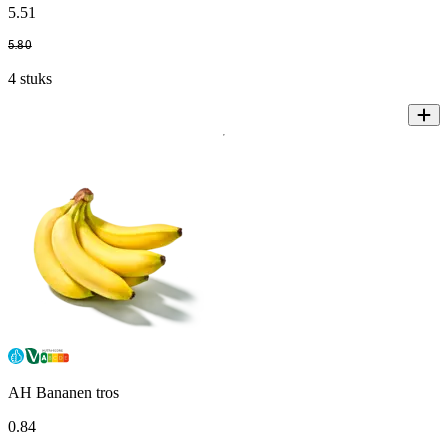
5
.
51
5
.
80
4 stuks
AH Bananen tros
0
.
84