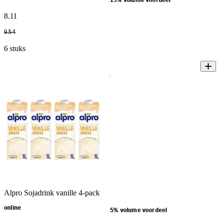
15% volume voordeel
8
.
11
9
.
54
6 stuks
Alpro Sojadrink vanille 4-pack
online
5% volume voordeel