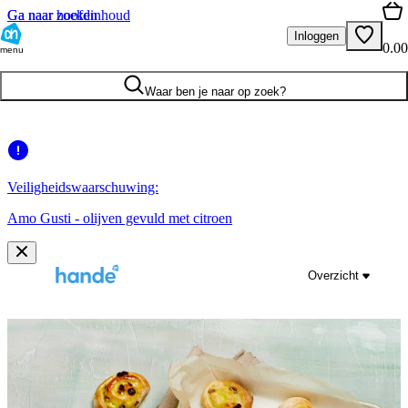
Ga naar hoofdinhoud
Ga naar zoeken
Inloggen
0.00
menu
Waar ben je naar op zoek?
Veiligheidswaarschuwing:
Amo Gusti - olijven gevuld met citroen
Overzicht