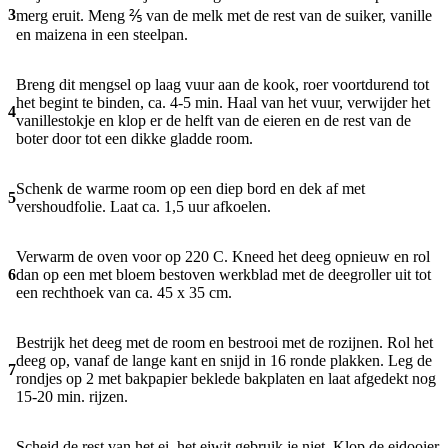
3
merg eruit. Meng ⅖ van de melk met de rest van de suiker, vanille
en maizena in een steelpan.
Breng dit mengsel op laag vuur aan de kook, roer voortdurend tot
het begint te binden, ca. 4-5 min. Haal van het vuur, verwijder het
4
vanillestokje en klop er de helft van de eieren en de rest van de
boter door tot een dikke gladde room.
Schenk de warme room op een diep bord en dek af met
5
vershoudfolie. Laat ca. 1,5 uur afkoelen.
Verwarm de oven voor op 220 C. Kneed het deeg opnieuw en rol
6
dan op een met bloem bestoven werkblad met de deegroller uit tot
een rechthoek van ca. 45 x 35 cm.
Bestrijk het deeg met de room en bestrooi met de rozijnen. Rol het
deeg op, vanaf de lange kant en snijd in 16 ronde plakken. Leg de
7
rondjes op 2 met bakpapier beklede bakplaten en laat afgedekt nog
15-20 min. rijzen.
Scheid de rest van het ei, het eiwit gebruik je niet. Klop de eidooier