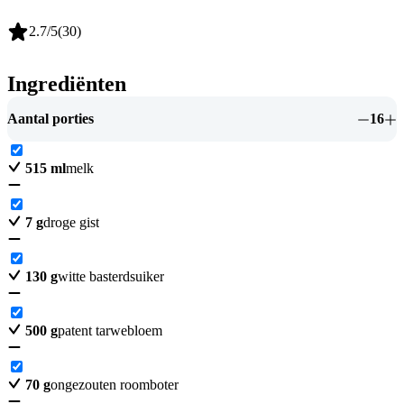
2.7
/5
(
30
)
Ingrediënten
Aantal porties
16
515
ml
melk
7
g
droge gist
130
g
witte basterdsuiker
500
g
patent tarwebloem
70
g
ongezouten roomboter