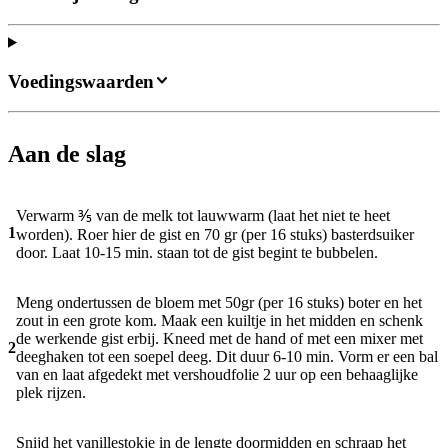
Voedingswaarden
Aan de slag
Verwarm ⅗ van de melk tot lauwwarm (laat het niet te heet
1
worden). Roer hier de gist en 70 gr (per 16 stuks) basterdsuiker
door. Laat 10-15 min. staan tot de gist begint te bubbelen.
Meng ondertussen de bloem met 50gr (per 16 stuks) boter en het
zout in een grote kom. Maak een kuiltje in het midden en schenk
de werkende gist erbij. Kneed met de hand of met een mixer met
2
deeghaken tot een soepel deeg. Dit duur 6-10 min. Vorm er een bal
van en laat afgedekt met vershoudfolie 2 uur op een behaaglijke
plek rijzen.
Snijd het vanillestokje in de lengte doormidden en schraap het