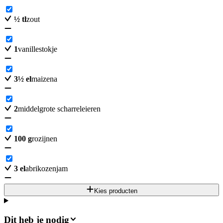
½
tl
zout
1
vanillestokje
3
½
el
maizena
2
middelgrote scharreleieren
100
g
rozijnen
3
el
abrikozenjam
Kies producten
Dit heb je nodig