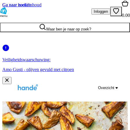
Ga naar hoofdinhoud
Ga naar zoeken
Inloggen
0.00
menu
Waar ben je naar op zoek?
Veiligheidswaarschuwing:
Amo Gusti - olijven gevuld met citroen
Overzicht