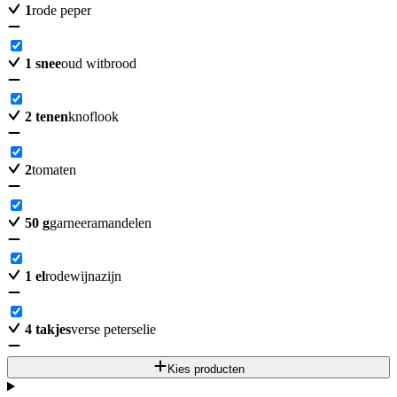
1
rode peper
1
snee
oud witbrood
2
tenen
knoflook
2
tomaten
50
g
garneeramandelen
1
el
rodewijnazijn
4
takjes
verse peterselie
Kies producten