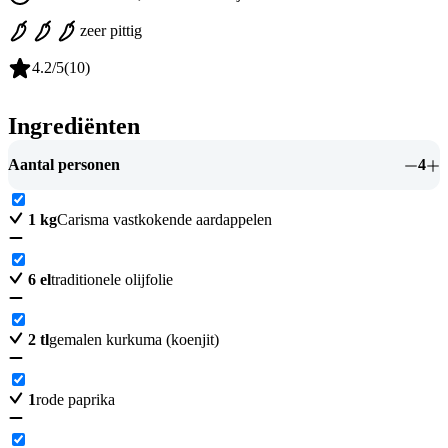
zeer pittig
4.2
/5
(
10
)
Ingrediënten
Aantal personen
4
1
kg
Carisma vastkokende aardappelen
6
el
traditionele olijfolie
2
tl
gemalen kurkuma (koenjit)
1
rode paprika