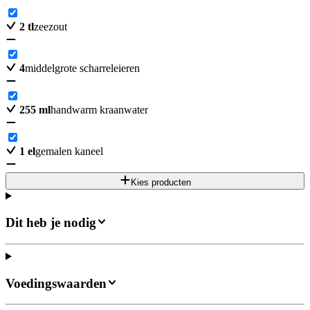
2
tl
zeezout
4
middelgrote scharreleieren
255
ml
handwarm kraanwater
1
el
gemalen kaneel
Kies producten
Dit heb je nodig
Voedingswaarden