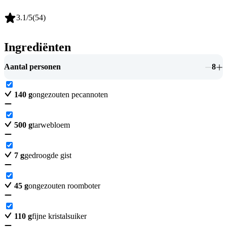
3.1
/5
(
54
)
Ingrediënten
Aantal personen
8
140
g
ongezouten pecannoten
500
g
tarwebloem
7
g
gedroogde gist
45
g
ongezouten roomboter
110
g
fijne kristalsuiker