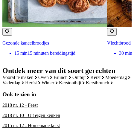
Gezonde kaneelbroodjes
Vlechtbrood 
15
min
15 minuten bereidingstijd
30
min
Ontdek meer van dit soort gerechten
vooraf te maken
oven
brunch
ontbijt
kerst
moederdag
vaderdag
herfst
winter
kerstontbijt
kerstbrunch
Ook te zien in
2018 nr. 12 - Feest
2018 nr. 10 - Uit eigen keuken
2015 nr. 12 - Homemade kerst