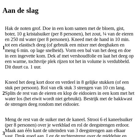
Aan de slag
Hak de noten grof. Doe in een kom samen met de bloem, gist,
boter, 10 g kristalsuiker (per 8 personen), het zout, ¼ van de eieren
en 250 ml water (per 8 personen). Kneed met de hand in 10 min.
tot een elastisch deeg (of gebruik een mixer met deeghaken en
1
meng 6 min. op lage snelheid). Vorm een bal van het deeg en doe
in een ingevette kom. Dek af met vershoudfolie en laat het deeg op
een warme, tochtvrije plek rijzen tot het in volume is verdubbeld.
Dit duurt ca. 1 uur.
Kneed het deeg kort door en verdeel in 8 gelijke stukken (of een
stuk per persoon). Rol van elk stuk 3 strengen van 10 cm lang.
2
Splits de rest van de eieren en klop de eidooiers in een kom met het
water los (het eiwit wordt niet gebruikt). Bestrijk met de bakkwast
de strengen deeg rondom met eidooier.
Meng de rest van de suiker met de kaneel. Strooi 6 el kaneelsuiker
(per 8 personen) over je werkblad en rol de deegstrengen erdoor.
Maak aan één kant de uiteinden van 3 deegstrengen aan elkaar
3
vast. Druk goed aan. Leg de rechterstreng over de middelste en