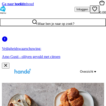
Ga naar hoofdinhoud
Ga naar zoeken
Inloggen
0.00
menu
Waar ben je naar op zoek?
Veiligheidswaarschuwing:
Amo Gusti - olijven gevuld met citroen
Overzicht