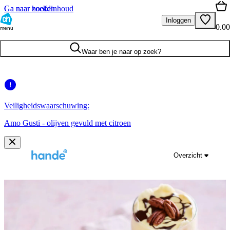
Ga naar hoofdinhoud
Ga naar zoeken
Inloggen
0.00
menu
Waar ben je naar op zoek?
Veiligheidswaarschuwing:
Amo Gusti - olijven gevuld met citroen
Overzicht