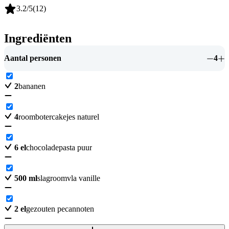
3.2
/5
(
12
)
Ingrediënten
Aantal personen
4
2
bananen
4
roombotercakejes naturel
6
el
chocoladepasta puur
500
ml
slagroomvla vanille
2
el
gezouten pecannoten