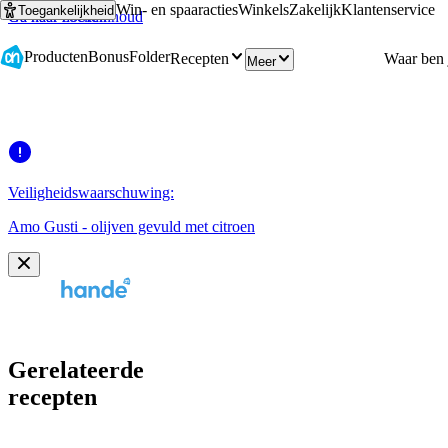
Win- en spaaracties
Winkels
Zakelijk
Klantenservice
Toegankelijkheid
Ga naar hoofdinhoud
Ga naar zoeken
Producten
Bonus
Folder
Recepten
Meer
Veiligheidswaarschuwing:
Amo Gusti - olijven gevuld met citroen
Gerelateerde
recepten