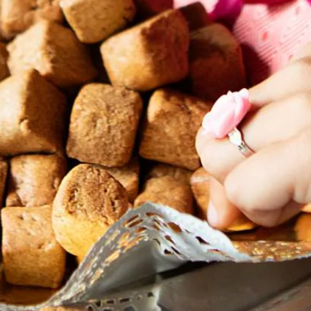
oor het recept van kruidnoten bakken.
Wat vond je van dit recept?
Kies producten