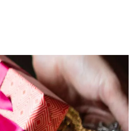
ecepten
10
es goed door tot een samenhangende, stevige deegbal. Druk de deegbal
fde dikte en snijd de repen weer in blokjes.
.