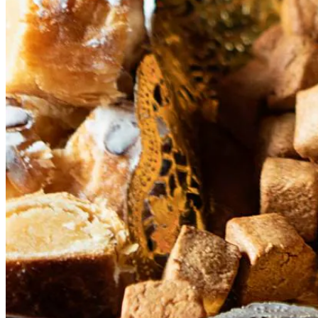
Algemeen
Op zoek naar kruidnoten? Zoek op de site naar 511914 v
1
middelgroot scharrelei
250
g
zelfrijzend bakmeel
100
g
tarwebloem
1
tl
koek- en speculaaskruiden
2
tl
Euroma Original spices by Jonnie Boer Chinese 5 spice