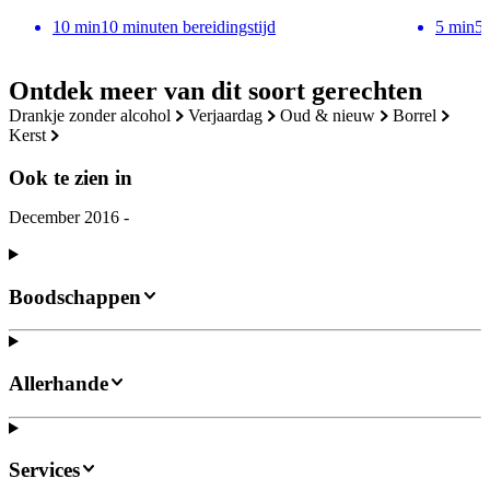
10
min
10 minuten bereidingstijd
5
min
5 
Ontdek meer van dit soort gerechten
drankje zonder alcohol
verjaardag
oud & nieuw
borrel
kerst
Ook te zien in
December 2016 -
Boodschappen
Allerhande
Services