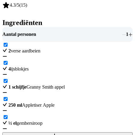
4.3
/5
(
15
)
Ingrediënten
Aantal personen
1
2
verse aardbeien
4
ijsblokjes
1
schijfje
Granny Smith appel
250
ml
Appletiser Apple
½
el
gembersiroop