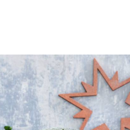
itake in stukken. Verhit de olie in een soeppan en fruit de ui en knofl
n de kook. Laat de soep 5 min. zachtjes koken. Breng op smaak met pepe
.
ade erbij.
Wat vond je van dit recept?