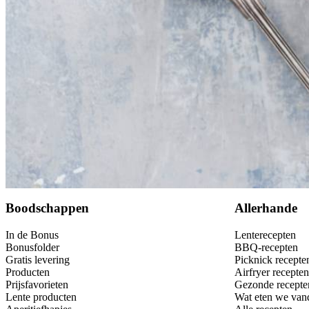
Bewaar
Boodschappen
Allerhande
In de Bonus
Lenterecepten
Bonusfolder
BBQ-recepten
Gratis levering
Picknick recepte
Producten
Airfryer recepten
Prijsfavorieten
Gezonde recepte
Lente producten
Wat eten we van