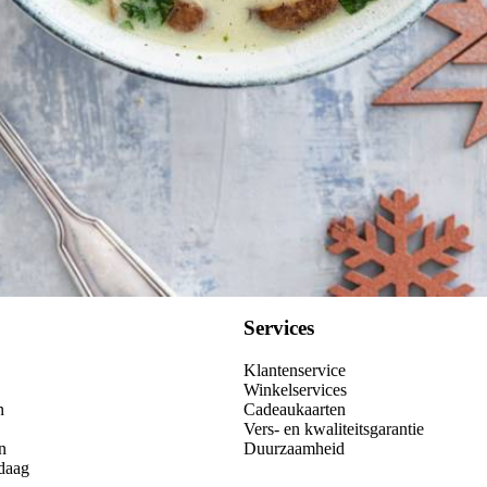
Kies producten
Services
Klantenservice
Winkelservices
n
Cadeaukaarten
Vers- en kwaliteitsgarantie
n
Duurzaamheid
daag