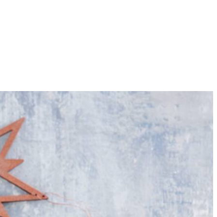
4
ook 2 min. Voeg de champignons en shiitake toe en bak 3 min. mee.
r en eventueel zout. Snijd ondertussen de selderij fijn. Verdeel de