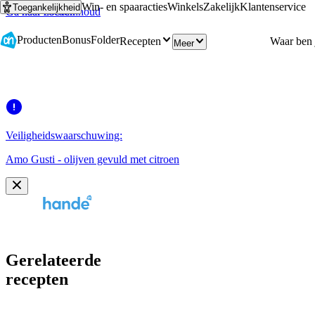
Win- en spaaracties
Winkels
Zakelijk
Klantenservice
Toegankelijkheid
Ga naar hoofdinhoud
Ga naar zoeken
Producten
Bonus
Folder
Recepten
Meer
Veiligheidswaarschuwing:
Amo Gusti - olijven gevuld met citroen
Gerelateerde
recepten