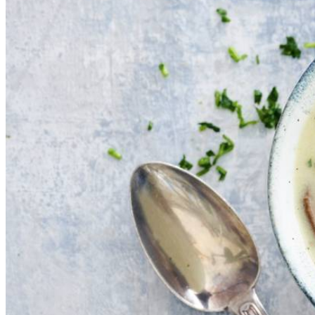
2
el
traditionele olijfolie
100
g
shiitake
1.25
l
water
53
g
mix voor kippensoep
250
ml
kookroom
20
g
verse selderij
250
g
gerookte kipfiletreepjes