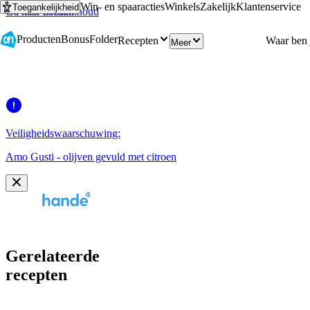
Win- en spaaracties
Winkels
Zakelijk
Klantenservice
Toegankelijkheid
Ga naar hoofdinhoud
Ga naar zoeken
Producten
Bonus
Folder
Recepten
Meer
Veiligheidswaarschuwing:
Amo Gusti - olijven gevuld met citroen
Gerelateerde
recepten