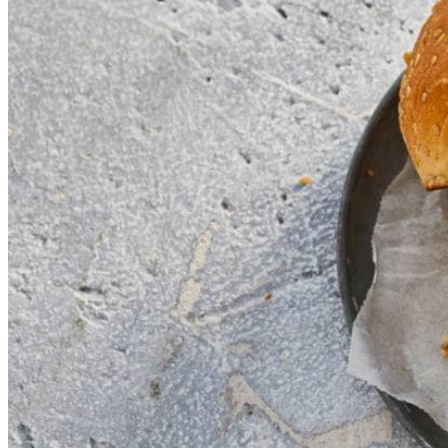
1
tl
zout
4
hamburgerbroodjes
1
tomaat
4
blaadjes
kropsla
8
plakken
augurken
2
el
mayonaise
1
el
ketchup