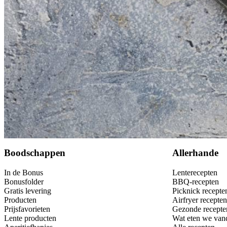
1
el
yellow mustard mild
Dit heb je nodig
Bewaar
Boodschappen
Allerhande
In de Bonus
Lenterecepten
Bonusfolder
BBQ-recepten
Gratis levering
Picknick recepte
Producten
Airfryer recepten
Prijsfavorieten
Gezonde recepte
Lente producten
Wat eten we van