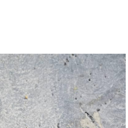
4
r persoon. Vorm een bal per persoon van het gehakt. Duw de
ca. 8 min. gaar. Keer halverwege.
beide zijden. Snijd de tomaat in plakjes. Beleg de onderste helften
yonaise, ketchup en mosterd erover en leg de bovenste helften van de