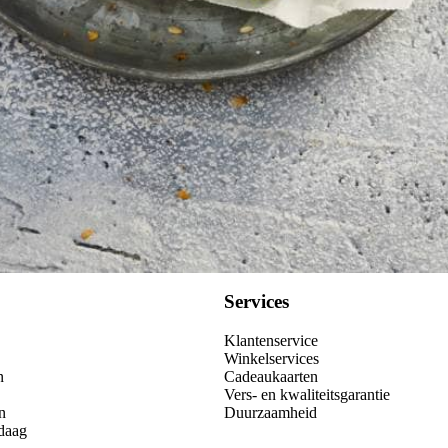
Kies producten
Services
Klantenservice
Winkelservices
n
Cadeaukaarten
Vers- en kwaliteitsgarantie
n
Duurzaamheid
daag