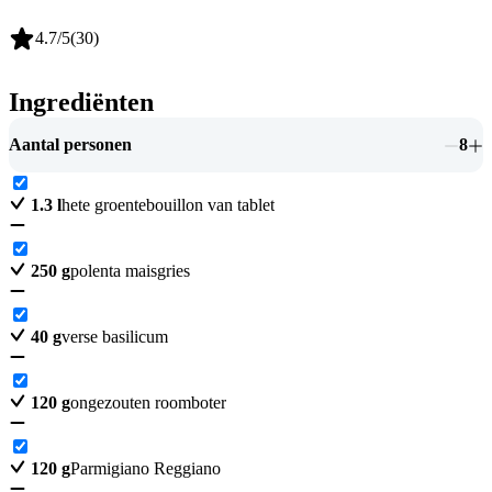
4.7
/5
(
30
)
Ingrediënten
Aantal personen
8
1.3
l
hete groentebouillon van tablet
250
g
polenta maisgries
40
g
verse basilicum
120
g
ongezouten roomboter
120
g
Parmigiano Reggiano