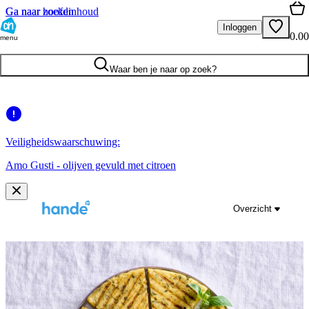
Ga naar hoofdinhoud
Ga naar zoeken
Inloggen
0.00
menu
Waar ben je naar op zoek?
Veiligheidswaarschuwing:
Amo Gusti - olijven gevuld met citroen
Overzicht