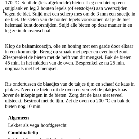
170 °C. Schil de (iets afgekoelde) bieten. Leg een biet op een
snijplank en leg 2 houten lepels (of eetstokjes) aan weerszijden
1
tegen de biet. Snijd met een scherp mes om de 3 mm een sneetje in
de biet. De stelen van de houten lepels voorkomen dat je de biet
helemaal kunt doorsnijden. Snijd alle bieten op deze manier in en
leg ze in de ovenschaal.
Klop de balsamicoazijn, olie en honing met een garde door elkaar
in een kommetje. Breng op smaak met peper en eventueel zout.
2
Besprenkel de bieten met de helft van dit mengsel. Bak de bieten
45 min. in het midden van de oven. Besprenkel ze na 25 min.
nogmaals met het mengsel.
Ris ondertussen de blaadjes van de takjes tijm en schaaf de kaas in
plakjes. Neem de bieten uit de oven en verdeel de plakjes kaas
3
over de inkepingen in de bieten. Zorg dat de kaas niet teveel
uitsteekt. Bestrooi met de tijm. Zet de oven op 200 °C en bak de
bieten nog 10 min.
Algemeen
Lekker als vega-hoofdgerecht.
Combinatietip