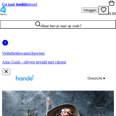
Ga naar hoofdinhoud
Ga naar zoeken
Inloggen
0.00
menu
Waar ben je naar op zoek?
Veiligheidswaarschuwing:
Amo Gusti - olijven gevuld met citroen
Overzicht