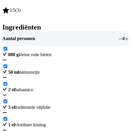
5
/5
(
3
)
Ingrediënten
Aantal personen
4
800
g
kleine rode bieten
50
ml
natuurazijn
2
el
balsamico
3
el
traditionele olijfolie
1
el
vloeibare honing