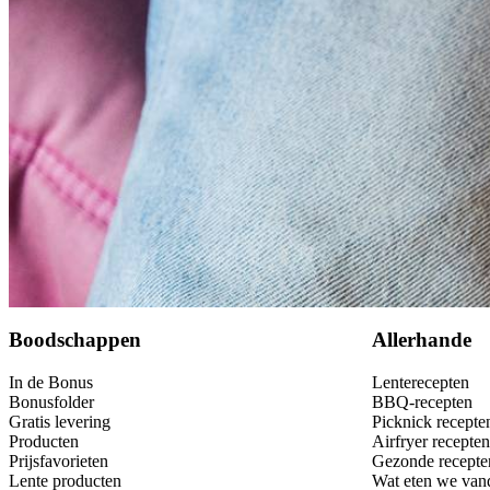
430
g
Hak taart & vlaaifruit kersen in blik
500
ml
opgeklopte slagroom in beker
6
el
chocolade dessertsaus
Dit heb je nodig
Bewaar
Boodschappen
Allerhande
In de Bonus
Lenterecepten
Bonusfolder
BBQ-recepten
Gratis levering
Picknick recepte
Producten
Airfryer recepten
Prijsfavorieten
Gezonde recepte
Lente producten
Wat eten we van