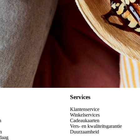
Wat vond je van dit recept?
Kies producten
Services
Klantenservice
Winkelservices
n
Cadeaukaarten
Vers- en kwaliteitsgarantie
n
Duurzaamheid
daag