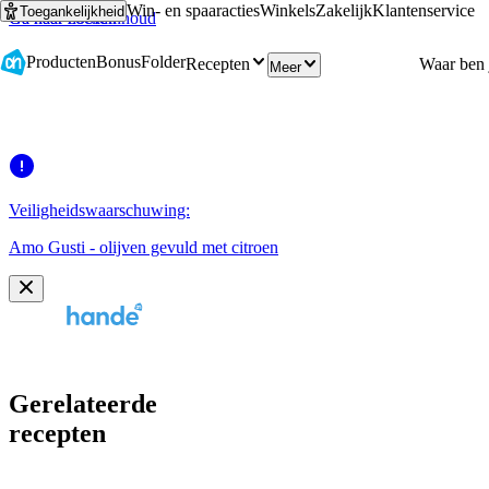
Win- en spaaracties
Winkels
Zakelijk
Klantenservice
Toegankelijkheid
Ga naar hoofdinhoud
Ga naar zoeken
Producten
Bonus
Folder
Recepten
Meer
Veiligheidswaarschuwing:
Amo Gusti - olijven gevuld met citroen
Gerelateerde
recepten