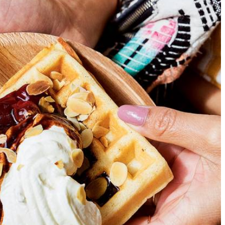
sel, de vlaaivulling, slagroom en chocoladesaus.
teren met hartige toppings, of zelfs met een mix van zoet en hartig.