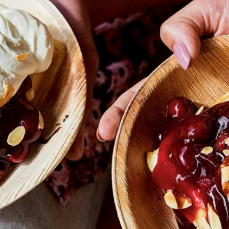
t amandelschaafsel goudbruin. Serveer de wafels met het amandelschaaf
 warme kersen met slagroom zie je ook vaak. Maar je kunt ook experimen
 gehakte gezouten pecannoten.
egrilde groene-aspergetips en Parmezaan-flinters.
rtjes en fijngesneden rode ui.
e bessen en een beetje ahornsiroop.
aan.