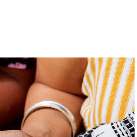
12
oerend met een garde bij en meng tot een glad beslag.
t zout toe aan het beslag. Meng met een garde de gesmolten boter
doek en laat op een warme plek 45 min. rijzen.
 in 4 min. goudbruin en gaar. Bak zo nog 10 wafels.