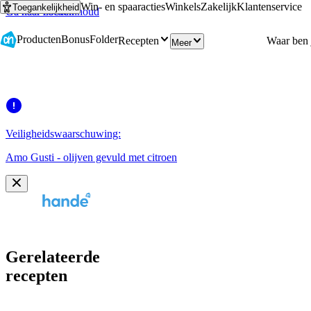
Win- en spaaracties
Winkels
Zakelijk
Klantenservice
Toegankelijkheid
Ga naar hoofdinhoud
Ga naar zoeken
Producten
Bonus
Folder
Recepten
Meer
Veiligheidswaarschuwing:
Amo Gusti - olijven gevuld met citroen
Gerelateerde
recepten