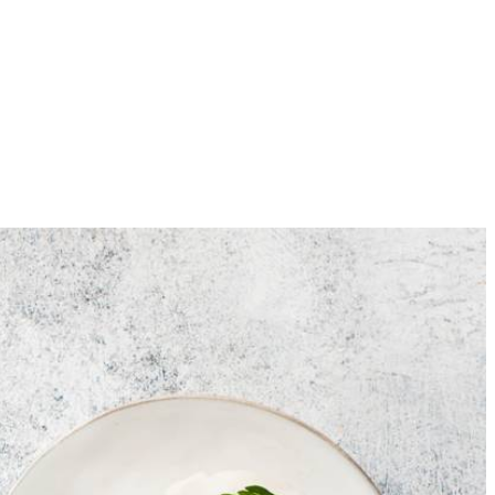
4
l roerend garen (roux). Haal van het vuur.
illen en de afsnijdsels aan de kook met het water en zout. Kook
onen) toe aan de roux. Laat op laag vuur 2 min. zachtjes koken. Voeg
 pasteitje, schep de ragout erin en erover en garneer met een takje