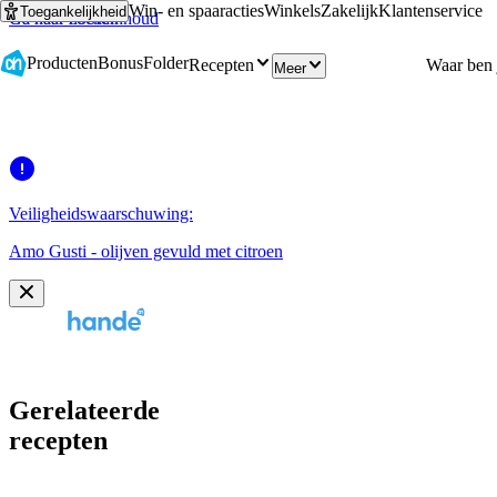
Win- en spaaracties
Winkels
Zakelijk
Klantenservice
Toegankelijkheid
Ga naar hoofdinhoud
Ga naar zoeken
Producten
Bonus
Folder
Recepten
Meer
Veiligheidswaarschuwing:
Amo Gusti - olijven gevuld met citroen
Gerelateerde
recepten