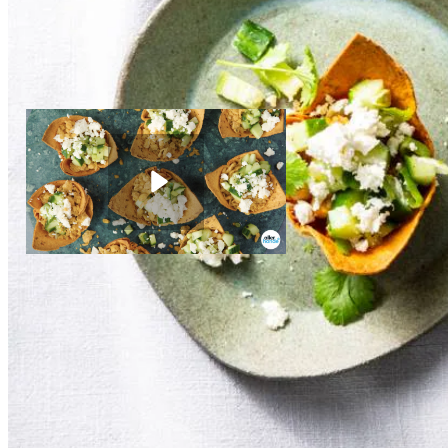
4
Neem de tacobakjes uit de oven en vul met het kikkererwtenmengse
1
el
Mexicaanse bonenkruiden
Dieettip
Wil je dit recept helemaal vegan maken? Gebruik dan vegan 
Combinatietip
Lekker met in ringen gesneden jalapeño en koriande
3
el
barbecuesaus
½
komkommer
1
bosuitje
Vegetarische taco-hapjes met 'gehakt'
1
limoen
van kikkererwten
Instructievideo
-
00:38
min.
75
g
witte kaas