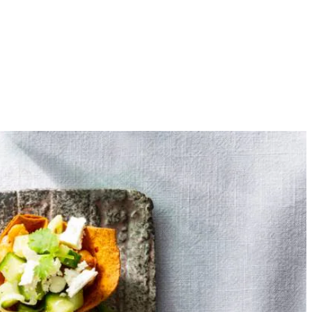
12
pjes en druk aan zodat ze een cupje vormen. Bak in het midden van de
e en stamp met de pureestamper tot grove kruim. Voeg de bonenkruiden
en pers de vrucht uit. Meng de komkommer, bosui en het limoenrasp