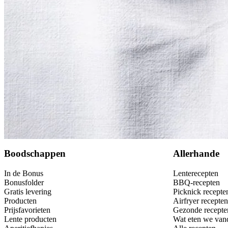
Dit heb je nodig
Bewaar
Boodschappen
Allerhande
In de Bonus
Lenterecepten
Bonusfolder
BBQ-recepten
Gratis levering
Picknick recepte
Producten
Airfryer recepten
Prijsfavorieten
Gezonde recepte
Lente producten
Wat eten we van