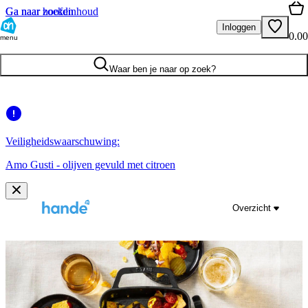
Ga naar hoofdinhoud
Ga naar zoeken
Inloggen
0.00
menu
Waar ben je naar op zoek?
Veiligheidswaarschuwing:
Amo Gusti - olijven gevuld met citroen
Overzicht