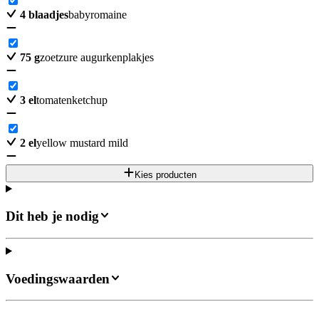
4
blaadjes
babyromaine
75
g
zoetzure augurkenplakjes
3
el
tomatenketchup
2
el
yellow mustard mild
Kies producten
Dit heb je nodig
Voedingswaarden