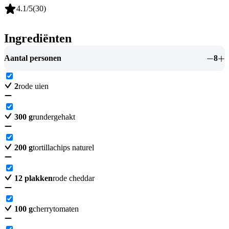
4.1
/5
(
30
)
Ingrediënten
Aantal personen
8
2
rode uien
300
g
rundergehakt
200
g
tortillachips naturel
12
plakken
rode cheddar
100
g
cherrytomaten