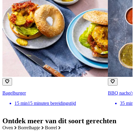
Bagelburger
BBQ nacho's 
15
min
15 minuten bereidingstijd
35
min
Ontdek meer van dit soort gerechten
oven
borrelhapje
borrel