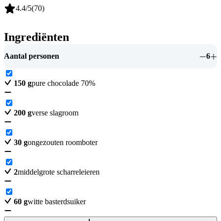
4.4
/5
(
70
)
Ingrediënten
Aantal personen
6
150
g
pure chocolade 70%
200
g
verse slagroom
30
g
ongezouten roomboter
2
middelgrote scharreleieren
60
g
witte basterdsuiker