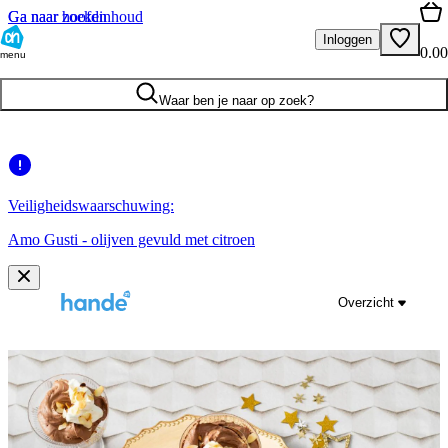
Ga naar hoofdinhoud
Ga naar zoeken
Inloggen
0.00
menu
Waar ben je naar op zoek?
Veiligheidswaarschuwing:
Amo Gusti - olijven gevuld met citroen
Overzicht