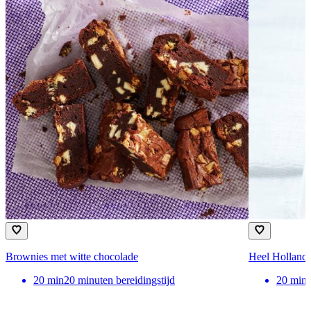
Brownies met witte chocolade
Heel Holland 
20
min
20 minuten bereidingstijd
20
min