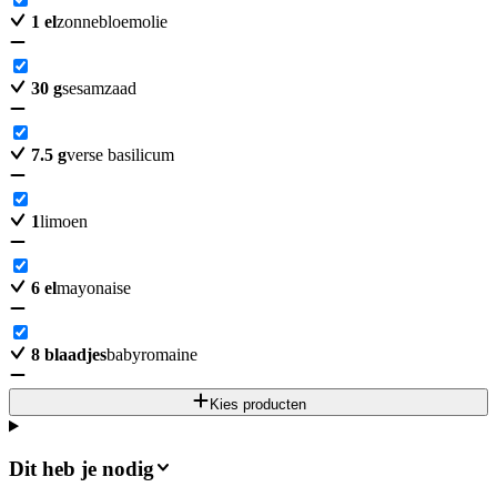
1
el
zonnebloemolie
30
g
sesamzaad
7.5
g
verse basilicum
1
limoen
6
el
mayonaise
8
blaadjes
babyromaine
Kies producten
Dit heb je nodig