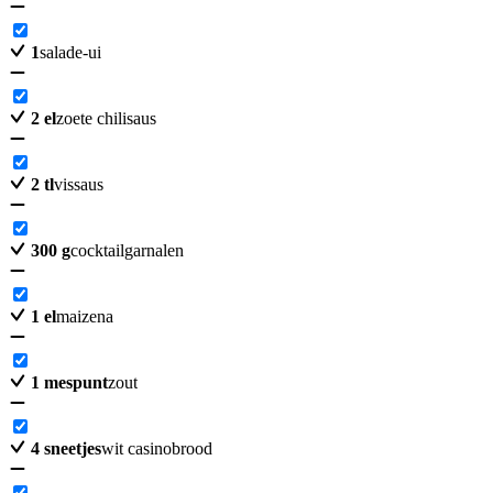
1
salade-ui
2
el
zoete chilisaus
2
tl
vissaus
300
g
cocktailgarnalen
1
el
maizena
1
mespunt
zout
4
sneetjes
wit casinobrood