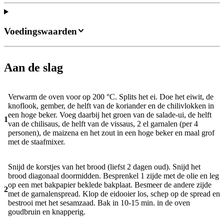
Voedingswaarden
Aan de slag
Verwarm de oven voor op 200 °C. Splits het ei. Doe het eiwit, de
knoflook, gember, de helft van de koriander en de chilivlokken in
een hoge beker. Voeg daarbij het groen van de salade-ui, de helft
1
van de chilisaus, de helft van de vissaus, 2 el garnalen (per 4
personen), de maizena en het zout in een hoge beker en maal grof
met de staafmixer.
Snijd de korstjes van het brood (liefst 2 dagen oud). Snijd het
brood diagonaal doormidden. Besprenkel 1 zijde met de olie en leg
op een met bakpapier beklede bakplaat. Besmeer de andere zijde
2
met de garnalenspread. Klop de eidooier los, schep op de spread en
bestrooi met het sesamzaad. Bak in 10-15 min. in de oven
goudbruin en knapperig.