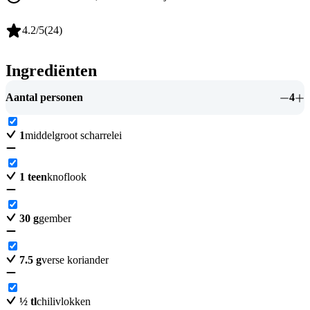
4.2
/5
(
24
)
Ingrediënten
Aantal personen
4
1
middelgroot scharrelei
1
teen
knoflook
30
g
gember
7.5
g
verse koriander
½
tl
chilivlokken