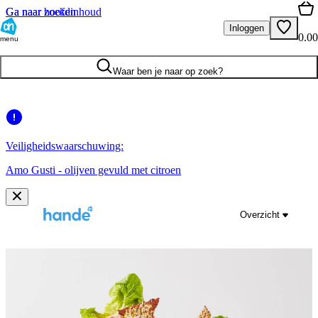
Ga naar hoofdinhoud
Ga naar zoeken
Inloggen
0.00
menu
Waar ben je naar op zoek?
Veiligheidswaarschuwing:
Amo Gusti - olijven gevuld met citroen
Overzicht