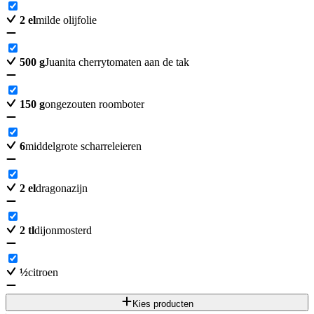
2
el
milde olijfolie
500
g
Juanita cherrytomaten aan de tak
150
g
ongezouten roomboter
6
middelgrote scharreleieren
2
el
dragonazijn
2
tl
dijonmosterd
½
citroen
Kies producten