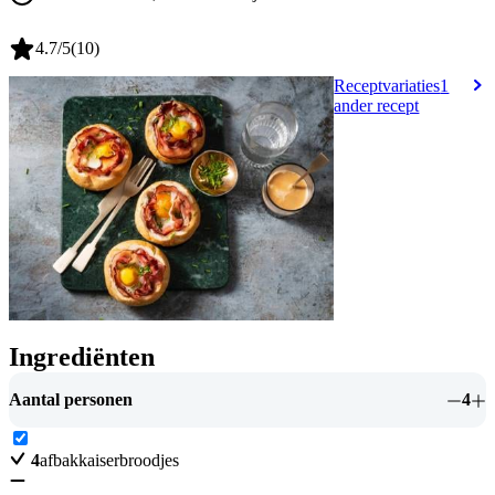
4.7
/5
(
10
)
Receptvariaties
1
ander recept
Ingrediënten
Aantal personen
4
4
afbakkaiserbroodjes