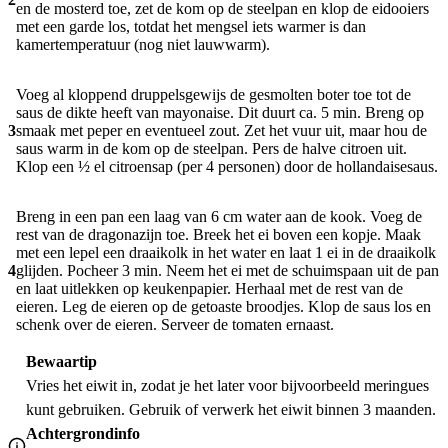
en de mosterd toe, zet de kom op de steelpan en klop de eidooiers
met een garde los, totdat het mengsel iets warmer is dan
kamertemperatuur (nog niet lauwwarm).
Voeg al kloppend druppelsgewijs de gesmolten boter toe tot de
saus de dikte heeft van mayonaise. Dit duurt ca. 5 min. Breng op
3
smaak met peper en eventueel zout. Zet het vuur uit, maar hou de
saus warm in de kom op de steelpan. Pers de halve citroen uit.
Klop een ½ el citroensap (per 4 personen) door de hollandaisesaus.
Breng in een pan een laag van 6 cm water aan de kook. Voeg de
rest van de dragonazijn toe. Breek het ei boven een kopje. Maak
met een lepel een draaikolk in het water en laat 1 ei in de draaikolk
4
glijden. Pocheer 3 min. Neem het ei met de schuimspaan uit de pan
en laat uitlekken op keukenpapier. Herhaal met de rest van de
eieren. Leg de eieren op de getoaste broodjes. Klop de saus los en
schenk over de eieren. Serveer de tomaten ernaast.
Bewaartip
Vries het eiwit in, zodat je het later voor bijvoorbeeld meringues
kunt gebruiken. Gebruik of verwerk het eiwit binnen 3 maanden.
Achtergrondinfo