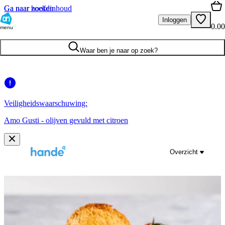
Ga naar hoofdinhoud
Ga naar zoeken
Inloggen
0.00
menu
Waar ben je naar op zoek?
Veiligheidswaarschuwing:
Amo Gusti - olijven gevuld met citroen
Overzicht