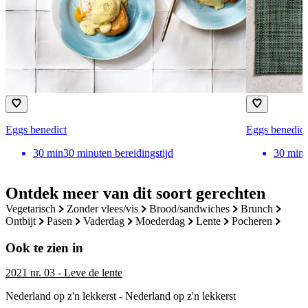
Eggs benedict
Eggs benedict
30
min
30 minuten bereidingstijd
30
min
Ontdek meer van dit soort gerechten
vegetarisch
zonder vlees/vis
brood/sandwiches
brunch
ontbijt
pasen
vaderdag
moederdag
lente
pocheren
Ook te zien in
2021 nr. 03 - Leve de lente
Nederland op z'n lekkerst - Nederland op z'n lekkerst