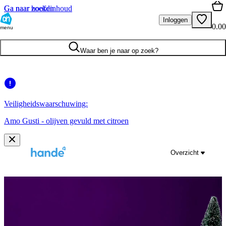
Ga naar hoofdinhoud
Ga naar zoeken
Inloggen
0.00
menu
Waar ben je naar op zoek?
Veiligheidswaarschuwing:
Amo Gusti - olijven gevuld met citroen
Overzicht