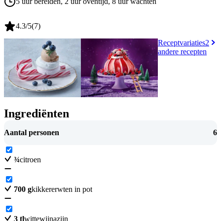
5 uur bereiden
, 2 uur oventijd
, 8 uur wachten
4.3
/5
(
7
)
Receptvariaties
2
andere recepten
Ingrediënten
Aantal personen
6
¾
citroen
700
g
kikkererwten in pot
3
tl
wittewijnazijn