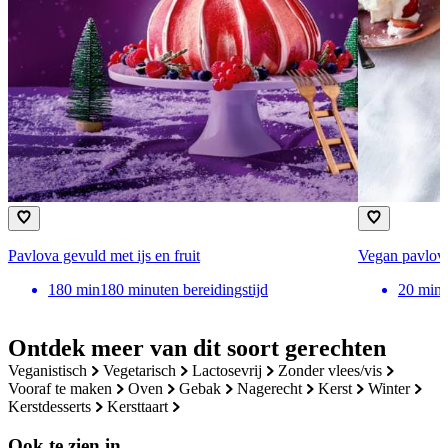
Pavlova gevuld met ijs en fruit
Vegan pavlova
180
min
180 minuten bereidingstijd
20
min
Ontdek meer van dit soort gerechten
veganistisch
vegetarisch
lactosevrij
zonder vlees/vis
vooraf te maken
oven
gebak
nagerecht
kerst
winter
kerstdesserts
kersttaart
Ook te zien in