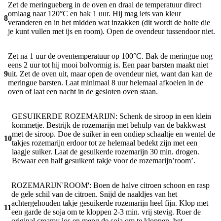
Zet de meringueberg in de oven en draai de temperatuur direct
omlaag naar 120°C en bak 1 uur. Hij mag iets van kleur
8
veranderen en in het midden wat inzakken (dit wordt de holte die
je kunt vullen met ijs en room). Open de ovendeur tussendoor niet.
Zet na 1 uur de oventemperatuur op 100°C. Bak de meringue nog
eens 2 uur tot hij mooi bolvormig is. Een paar barsten maakt niet
9
uit. Zet de oven uit, maar open de ovendeur niet, want dan kan de
meringue barsten. Laat minimaal 8 uur helemaal afkoelen in de
oven of laat een nacht in de gesloten oven staan.
GESUIKERDE ROZEMARIJN: Schenk de siroop in een klein
kommetje. Bestrijk de rozemarijn met behulp van de bakkwast
met de siroop. Doe de suiker in een ondiep schaaltje en wentel de
10
takjes rozemarijn erdoor tot ze helemaal bedekt zijn met een
laagje suiker. Laat de gesuikerde rozemarijn 30 min. drogen.
Bewaar een half gesuikerd takje voor de rozemarijn’room’.
ROZEMARIJN'ROOM': Boen de halve citroen schoon en rasp
de gele schil van de citroen. Snijd de naaldjes van het
achtergehouden takje gesuikerde rozemarijn heel fijn. Klop met
11
een garde de soja om te kloppen 2-3 min. vrij stevig. Roer de
original creamy los en meng de soja om te kloppen, het