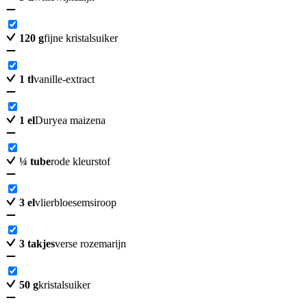
120
g
fijne kristalsuiker
1
tl
vanille-extract
1
el
Duryea maizena
¼
tube
rode kleurstof
3
el
vlierbloesemsiroop
3
takjes
verse rozemarijn
50
g
kristalsuiker