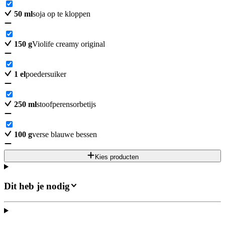
50
ml
soja op te kloppen
150
g
Violife creamy original
1
el
poedersuiker
250
ml
stoofperensorbetijs
100
g
verse blauwe bessen
Kies producten
Dit heb je nodig