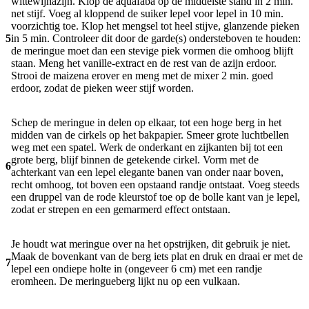
wittewijnazijn. Klop de aquafaba op de middelste stand in 2 min.
net stijf. Voeg al kloppend de suiker lepel voor lepel in 10 min.
voorzichtig toe. Klop het mengsel tot heel stijve, glanzende pieken
5
in 5 min. Controleer dit door de garde(s) ondersteboven te houden:
de meringue moet dan een stevige piek vormen die omhoog blijft
staan. Meng het vanille-extract en de rest van de azijn erdoor.
Strooi de maizena erover en meng met de mixer 2 min. goed
erdoor, zodat de pieken weer stijf worden.
Schep de meringue in delen op elkaar, tot een hoge berg in het
midden van de cirkels op het bakpapier. Smeer grote luchtbellen
weg met een spatel. Werk de onderkant en zijkanten bij tot een
grote berg, blijf binnen de getekende cirkel. Vorm met de
6
achterkant van een lepel elegante banen van onder naar boven,
recht omhoog, tot boven een opstaand randje ontstaat. Voeg steeds
een druppel van de rode kleurstof toe op de bolle kant van je lepel,
zodat er strepen en een gemarmerd effect ontstaan.
Je houdt wat meringue over na het opstrijken, dit gebruik je niet.
Maak de bovenkant van de berg iets plat en druk en draai er met de
7
lepel een ondiepe holte in (ongeveer 6 cm) met een randje
eromheen. De meringueberg lijkt nu op een vulkaan.