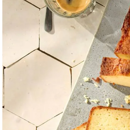
50
g
stevia zoetstof
1
citroen
100
g
Philadelphia naturel zuivelspread
2
tl
vanille-extract
3
middelgrote scharreleieren
Dit heb je nodig