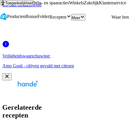
Win- en spaaracties
Winkels
Zakelijk
Klantenservice
Toegankelijkheid
Ga naar hoofdinhoud
Ga naar zoeken
Producten
Bonus
Folder
Recepten
Meer
Veiligheidswaarschuwing:
Amo Gusti - olijven gevuld met citroen
Gerelateerde
recepten