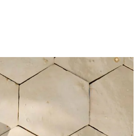
8
e Stevia. Boen de citroen schoon en rasp de gele schil.
t de garde 1 voor 1 de eieren toe tot elk ei opgenomen is. Roer het
 in de vorm en vervolgens 30 min. uit de vorm op een rooster.