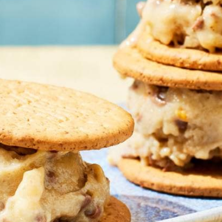
er stuk in een stuk bakpapier en bewaar in de vriezer.
Wat vond je van dit recept?
Kies producten