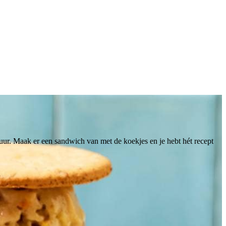
6
tuur. Maak er een sandwich van met de koekjes en je hebt hét recept
an elkaar vastvriest.
n. tot een glad en romig mengsel. Schep de nougatine en
irect.