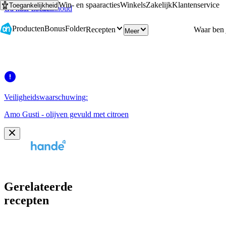
Win- en spaaracties
Winkels
Zakelijk
Klantenservice
Toegankelijkheid
Ga naar hoofdinhoud
Ga naar zoeken
Producten
Bonus
Folder
Recepten
Meer
Veiligheidswaarschuwing:
Amo Gusti - olijven gevuld met citroen
Gerelateerde
recepten