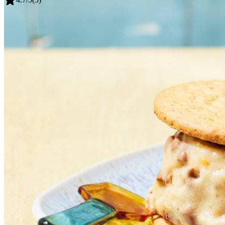
Bewaartip
Maak de sandwiches tot 1 week van tevoren. Verpak ze p
1
el
nougatine in bakje
Algemeen
Meer weten over
kooktechnieken
?
2
el
melkchocolade druppels
12
volkorenbiscuits met tarwebloem
Dit heb je nodig