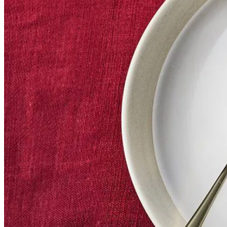
5
g
verse platte peterselie
8
AH Excellent crunch-parels goud