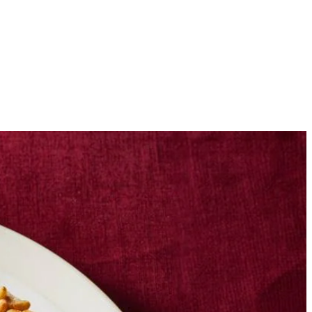
4
Strijk die bovenkanten glad en dip de helft in de pijnboompitten en
e peterselie en de gouden parels over borden. Besprenkel rondom met de