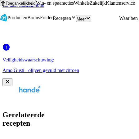
Win- en spaaracties
Winkels
Zakelijk
Klantenservice
Toegankelijkheid
Ga naar hoofdinhoud
Ga naar zoeken
Producten
Bonus
Folder
Recepten
Meer
Veiligheidswaarschuwing:
Amo Gusti - olijven gevuld met citroen
Gerelateerde
recepten