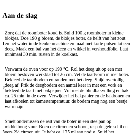
Aan de slag
Zorg dat de roomboter koud is. Snijd 100 g roomboter in kleine
blokjes. Doe 190 g bloem, de blokjes boter, de helft van het zout
1
en het water in de keukenmachine en maal met korte pulsen tot een
deeg. Maak een bal van het deeg en wikkel in vershoudfolie. Laat
minimaal 30 min. rusten in de koelkast.
Verwarm de oven voor op 190 °C. Rol het deeg uit op een met
bloem bestoven werkblad tot 26 cm. Vet de taartvorm in met boter.
Bekleed de taartbodem en randen met het deeg. Snijd overtollig
deeg af. Prik de deegbodem een aantal keer in met een vork en
2
bekleed de taart met bakpapier. Vul met de blindbakvulling en bak
ca. 25 min. in de oven. Verwijder het bakpapier en de bakbonen en
laat afkoelen tot kamertemperatuur, de bodem mag nog een beetje
warm zijn.
Smelt ondertussen de rest van de boter in een steelpan op
middelhoog vuur. Boen de citroenen schoon, rasp de gele schil en
3
pers 2½ citroen uit. Je hebt ca. 125 ml sap nodig. Snijd het