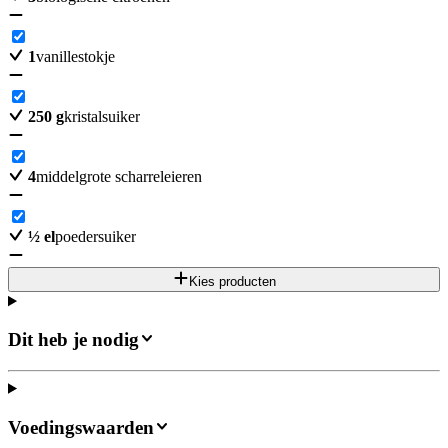
1
vanillestokje
250
g
kristalsuiker
4
middelgrote scharreleieren
½
el
poedersuiker
Kies producten
Dit heb je nodig
Voedingswaarden