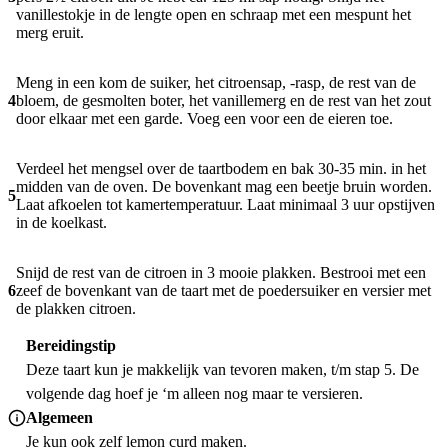
vanillestokje in de lengte open en schraap met een mespunt het
merg eruit.
Meng in een kom de suiker, het citroensap, -rasp, de rest van de
4
bloem, de gesmolten boter, het vanillemerg en de rest van het zout
door elkaar met een garde. Voeg een voor een de eieren toe.
Verdeel het mengsel over de taartbodem en bak 30-35 min. in het
midden van de oven. De bovenkant mag een beetje bruin worden.
5
Laat afkoelen tot kamertemperatuur. Laat minimaal 3 uur opstijven
in de koelkast.
Snijd de rest van de citroen in 3 mooie plakken. Bestrooi met een
6
zeef de bovenkant van de taart met de poedersuiker en versier met
de plakken citroen.
Bereidingstip
Deze taart kun je makkelijk van tevoren maken, t/m stap 5. De
volgende dag hoef je ‘m alleen nog maar te versieren.
Algemeen
Je kun ook zelf
lemon curd
maken.