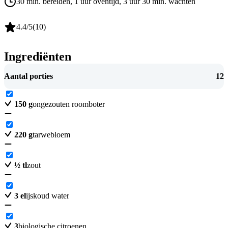
30 min. bereiden
, 1 uur oventijd
, 3 uur 30 min. wachten
4.4
/5
(
10
)
Ingrediënten
Aantal porties
12
150
g
ongezouten roomboter
220
g
tarwebloem
½
tl
zout
3
el
ijskoud water
3
biologische citroenen