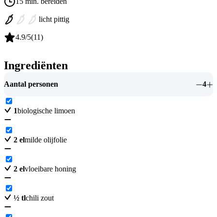
15 min. bereiden
licht pittig
4.9
/5
(
11
)
Ingrediënten
Aantal personen
4
1
biologische limoen
2
el
milde olijfolie
2
el
vloeibare honing
½
tl
chili zout