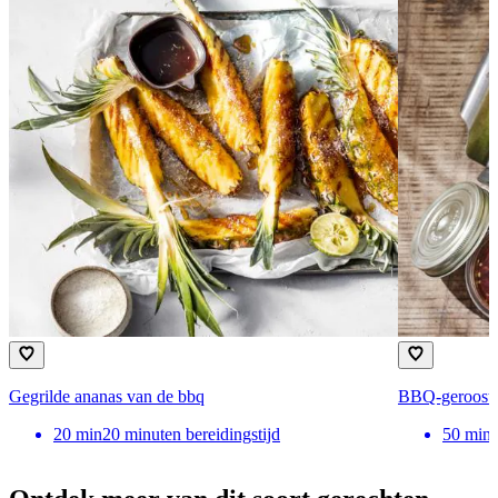
Gegrilde ananas van de bbq
BBQ-gerooste
20
min
20 minuten bereidingstijd
50
min