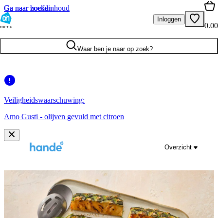
Ga naar hoofdinhoud
Ga naar zoeken
Inloggen
0.00
menu
Waar ben je naar op zoek?
Veiligheidswaarschuwing:
Amo Gusti - olijven gevuld met citroen
Overzicht