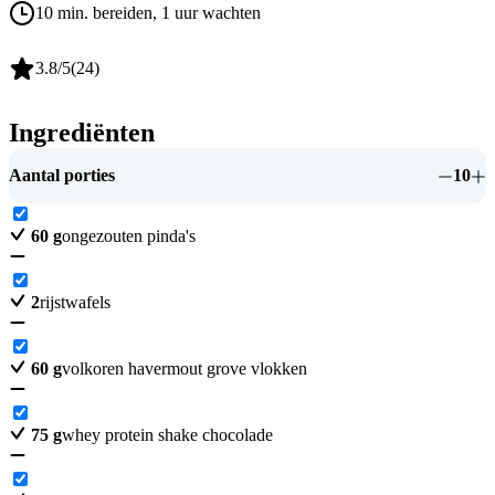
10 min. bereiden
, 1 uur wachten
3.8
/5
(
24
)
Ingrediënten
Aantal porties
10
60
g
ongezouten pinda's
2
rijstwafels
60
g
volkoren havermout grove vlokken
75
g
whey protein shake chocolade