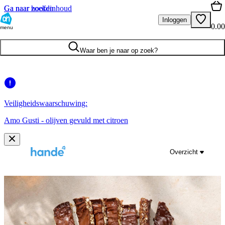
Ga naar hoofdinhoud
Ga naar zoeken
Inloggen
0.00
menu
Waar ben je naar op zoek?
Veiligheidswaarschuwing:
Amo Gusti - olijven gevuld met citroen
Overzicht