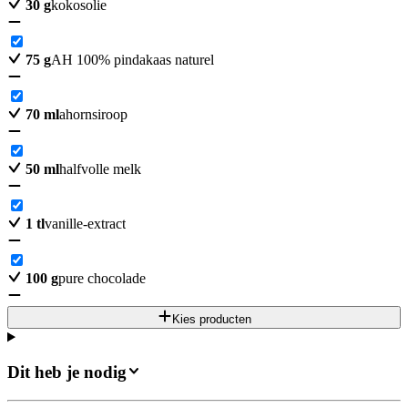
30
g
kokosolie
75
g
AH 100% pindakaas naturel
70
ml
ahornsiroop
50
ml
halfvolle melk
1
tl
vanille-extract
100
g
pure chocolade
Kies producten
Dit heb je nodig