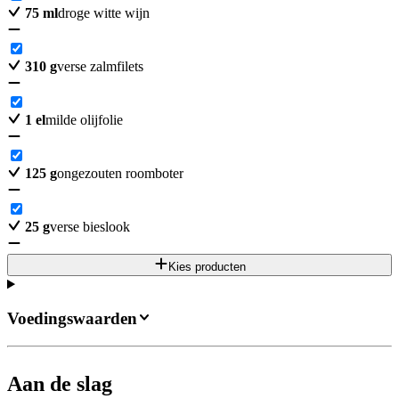
75
ml
droge witte wijn
310
g
verse zalmfilets
1
el
milde olijfolie
125
g
ongezouten roomboter
25
g
verse bieslook
Kies producten
Voedingswaarden
Aan de slag