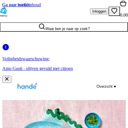
Ga naar hoofdinhoud
Ga naar zoeken
Inloggen
0.00
menu
Waar ben je naar op zoek?
Veiligheidswaarschuwing:
Amo Gusti - olijven gevuld met citroen
Overzicht