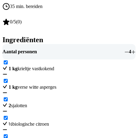
35 min. bereiden
0
/5
(
0
)
Ingrediënten
Aantal personen
4
1
kg
krieltje vastkokend
1
kg
verse witte asperges
2
sjalotten
½
biologische citroen