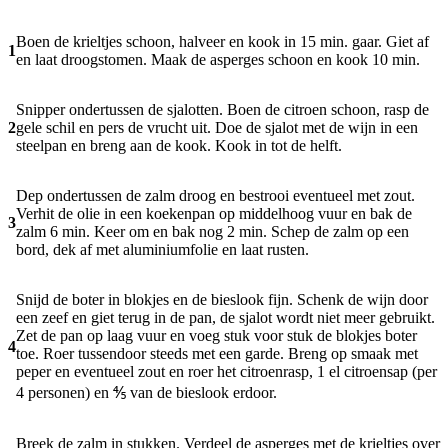
Boen de krieltjes schoon, halveer en kook in 15 min. gaar. Giet af
1
en laat droogstomen. Maak de asperges schoon en kook 10 min.
Snipper ondertussen de sjalotten. Boen de citroen schoon, rasp de
2
gele schil en pers de vrucht uit. Doe de sjalot met de wijn in een
steelpan en breng aan de kook. Kook in tot de helft.
Dep ondertussen de zalm droog en bestrooi eventueel met zout.
Verhit de olie in een koekenpan op middelhoog vuur en bak de
3
zalm 6 min. Keer om en bak nog 2 min. Schep de zalm op een
bord, dek af met aluminiumfolie en laat rusten.
Snijd de boter in blokjes en de bieslook fijn. Schenk de wijn door
een zeef en giet terug in de pan, de sjalot wordt niet meer gebruikt.
Zet de pan op laag vuur en voeg stuk voor stuk de blokjes boter
4
toe. Roer tussendoor steeds met een garde. Breng op smaak met
peper en eventueel zout en roer het citroenrasp, 1 el citroensap (per
4 personen) en ⅘ van de bieslook erdoor.
Breek de zalm in stukken. Verdeel de asperges met de krieltjes over