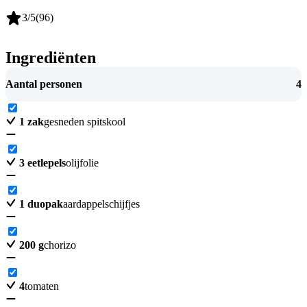
3
/5
(
96
)
Ingrediënten
Aantal personen
4
1
zak
gesneden spitskool
3
eetlepels
olijfolie
1
duopak
aardappelschijfjes
200
g
chorizo
4
tomaten