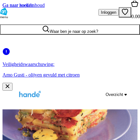
Ga naar hoofdinhoud
Ga naar zoeken
Inloggen
0.00
menu
Waar ben je naar op zoek?
Veiligheidswaarschuwing:
Amo Gusti - olijven gevuld met citroen
Overzicht