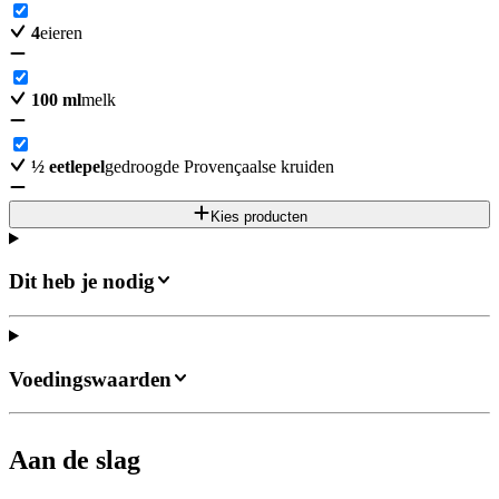
4
eieren
100
ml
melk
½
eetlepel
gedroogde Provençaalse kruiden
Kies producten
Dit heb je nodig
Voedingswaarden
Aan de slag