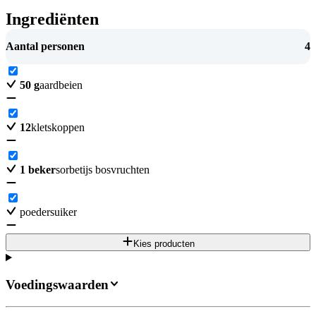
Ingrediënten
Aantal personen
4
50
g
aardbeien
12
kletskoppen
1
beker
sorbetijs bosvruchten
poedersuiker
Kies producten
Voedingswaarden