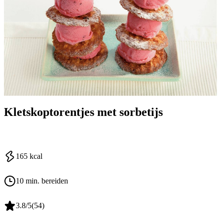
Kletskoptorentjes met sorbetijs
165
kcal
10 min. bereiden
3.8
/5
(
54
)