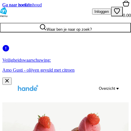
Ga naar hoofdinhoud
Ga naar zoeken
Inloggen
0.00
menu
Waar ben je naar op zoek?
Veiligheidswaarschuwing:
Amo Gusti - olijven gevuld met citroen
Overzicht