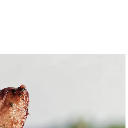
4
 met wijn, rozemarijn en knoflook. Afgedekt in koelkast minstens 30
 malen.
lse kruiden.