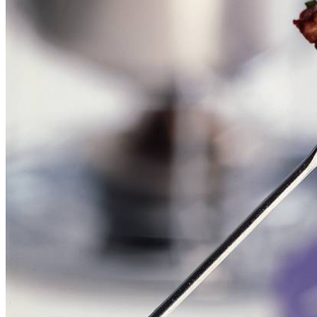
2
teentjes
knoflook
versgemalen zwarte peper
grof zeezout
Dit heb je nodig