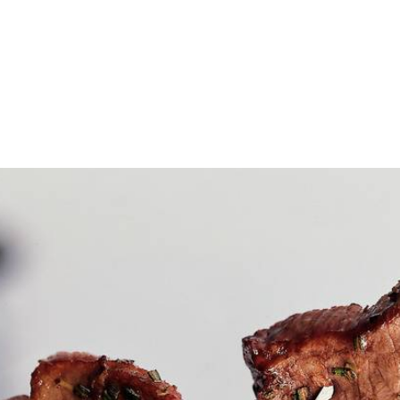
arijn van takjes rissen en zeer fijn hakken. In kom vleesblokjes mengen
teken en in hete olie in 2 min. rosé bakken. Grof peper en zout erboven
en
droge rosé uit de Provence en de rozemarijn door fijngehakte Provençaa
Wat vond je van dit recept?