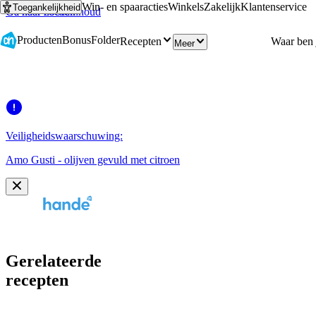
Win- en spaaracties
Winkels
Zakelijk
Klantenservice
Toegankelijkheid
Ga naar hoofdinhoud
Ga naar zoeken
Producten
Bonus
Folder
Recepten
Meer
Veiligheidswaarschuwing:
Amo Gusti - olijven gevuld met citroen
Gerelateerde
recepten