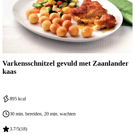
Varkensschnitzel gevuld met Zaanlander
kaas
895
kcal
30 min. bereiden
, 20 min. wachten
3.7
/5
(
18
)