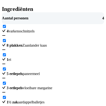
Ingrediënten
Aantal personen
4
4
varkensschnitzels
8
plakken
Zaanlander kaas
1
ei
5
eetlepels
paneermeel
3
eetlepels
vloeibare margarine
1
½
zak
aardappelballetjes