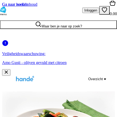
Ga naar hoofdinhoud
Ga naar zoeken
Inloggen
0.00
menu
Waar ben je naar op zoek?
Veiligheidswaarschuwing:
Amo Gusti - olijven gevuld met citroen
Overzicht