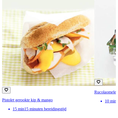
Rucolaomelet
Pistolet gerookte kip & mango
10
min
15
min
15 minuten bereidingstijd