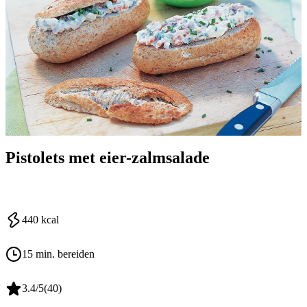
Pistolets met eier-zalmsalade
440
kcal
15 min. bereiden
3.4
/5
(
40
)