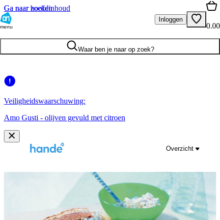
Ga naar hoofdinhoud
Ga naar zoeken
Inloggen
0.00
menu
Waar ben je naar op zoek?
Veiligheidswaarschuwing:
Amo Gusti - olijven gevuld met citroen
Overzicht