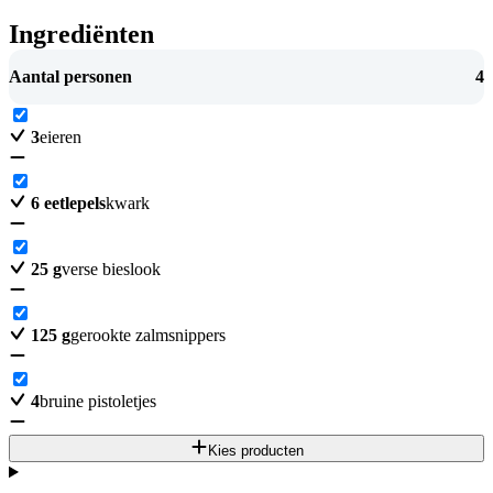
Ingrediënten
Aantal personen
4
3
eieren
6
eetlepels
kwark
25
g
verse bieslook
125
g
gerookte zalmsnippers
4
bruine pistoletjes
Kies producten