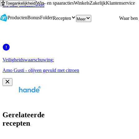
Win- en spaaracties
Winkels
Zakelijk
Klantenservice
Toegankelijkheid
Ga naar hoofdinhoud
Ga naar zoeken
Producten
Bonus
Folder
Recepten
Meer
Veiligheidswaarschuwing:
Amo Gusti - olijven gevuld met citroen
Gerelateerde
recepten