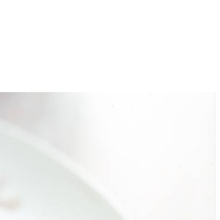
4
ctarine met het citroensap, het basilicum en de basterdsuiker fijn in de
uur door met een stevige lepel, zodat de ijskristallen mooi klein