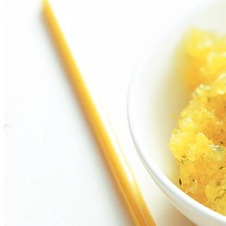
½
eetlepel
witte basterdsuiker
Dit heb je nodig