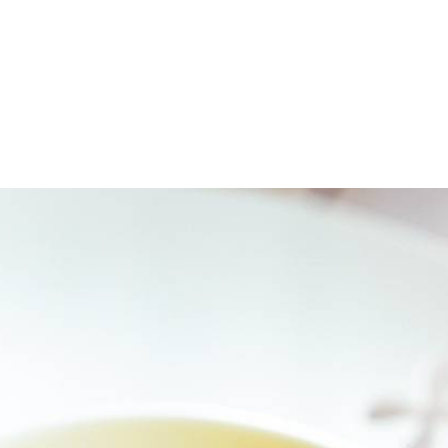
vlees om de pit heen. Snijd de nectarines in stukken. Maal de stukken ne
esbestendige bak. Zet de granita 2 uur in de vriezer. Roer hem elk half
ebruiken, zoals perziken of mango's.
Wat vond je van dit recept?