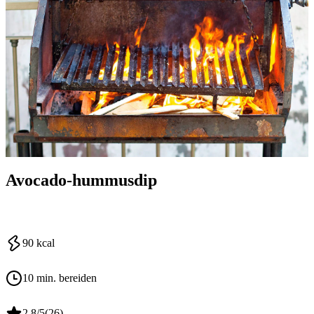
Avocado-hummusdip
90
kcal
10 min. bereiden
2.8
/5
(
26
)