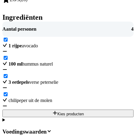
Ingrediënten
Aantal personen
4
1
rijpe
avocado
100
ml
hummus naturel
3
eetlepels
verse peterselie
chilipeper uit de molen
Kies producten
Voedingswaarden