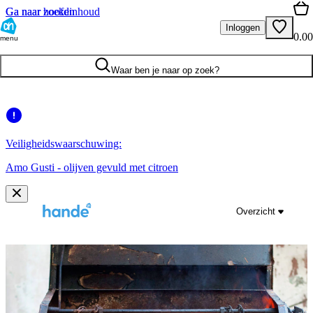
Ga naar hoofdinhoud
Ga naar zoeken
Inloggen
0.00
menu
Waar ben je naar op zoek?
Veiligheidswaarschuwing:
Amo Gusti - olijven gevuld met citroen
Overzicht