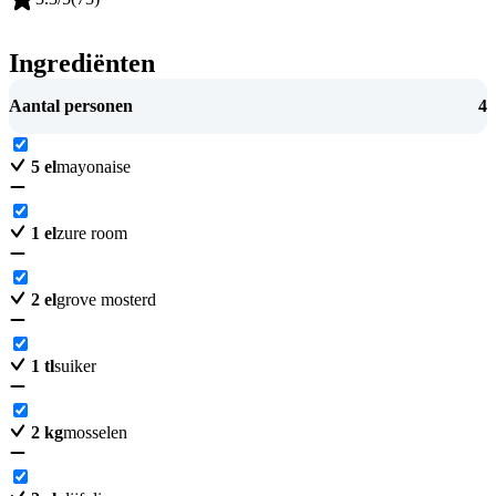
Ingrediënten
Aantal personen
4
5
el
mayonaise
1
el
zure room
2
el
grove mosterd
1
tl
suiker
2
kg
mosselen