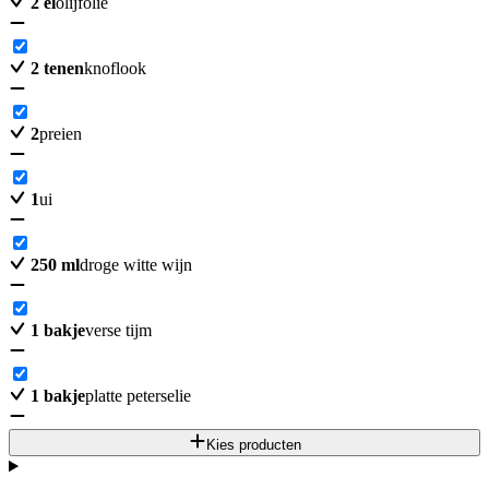
2
el
olijfolie
2
tenen
knoflook
2
preien
1
ui
250
ml
droge witte wijn
1
bakje
verse tijm
1
bakje
platte peterselie
Kies producten