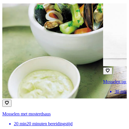
Mosselen op 
30
min
Mosselen met mosterdsaus
20
min
20 minuten bereidingstijd