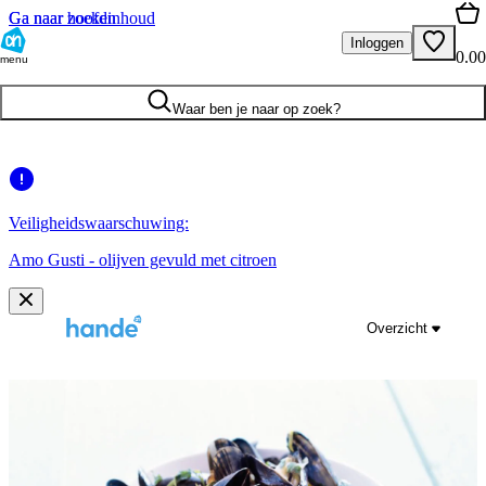
Ga naar hoofdinhoud
Ga naar zoeken
Inloggen
0.00
menu
Waar ben je naar op zoek?
Veiligheidswaarschuwing:
Amo Gusti - olijven gevuld met citroen
Overzicht