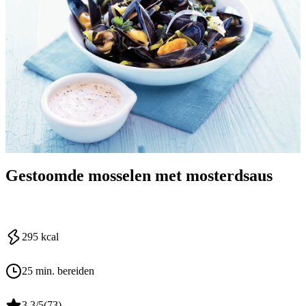
Gestoomde mosselen met mosterdsaus
295
kcal
25 min. bereiden
3.3
/5
(
73
)