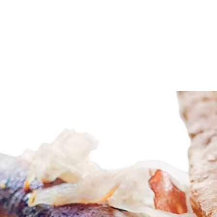
wijzingen op de verpakking. Verhit de olie in een koekenpan met anti
kken in een vergiet. Doe de laatste 3 min. de bacon bij de worsten in 
 warme zuurkool en een worst.
Wat vond je van dit recept?