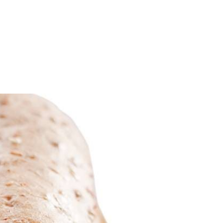
4
aanbaklaag. Bak de braadworsten in 13 min. gaar.
de pan. Snijd de pistolets net niet helemaal doormidden en besmeer