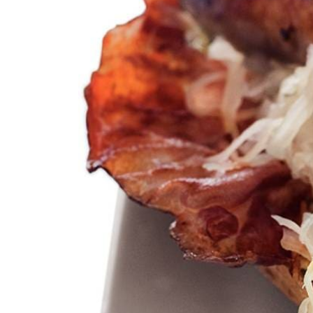
½
zak
zuurkool naturel
8
plakken
bacon
Dijon mosterd