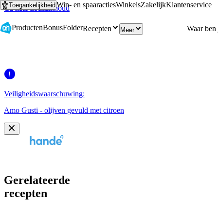
Win- en spaaracties
Winkels
Zakelijk
Klantenservice
Toegankelijkheid
Ga naar hoofdinhoud
Ga naar zoeken
Producten
Bonus
Folder
Recepten
Meer
Veiligheidswaarschuwing:
Amo Gusti - olijven gevuld met citroen
Gerelateerde
recepten