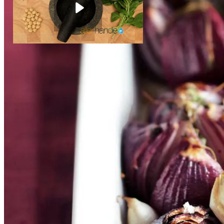
1
bol
knoflook
Vijzelen
Instructievideo
-
01:06
min.
Dit heb je nodig