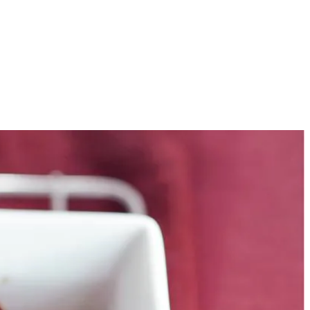
4
 bovenkant kruislings tot over de helft in. Duw de uien een beetje
aar smaak. Verdeel de boter erover. Leg de tenen knoflook met schil