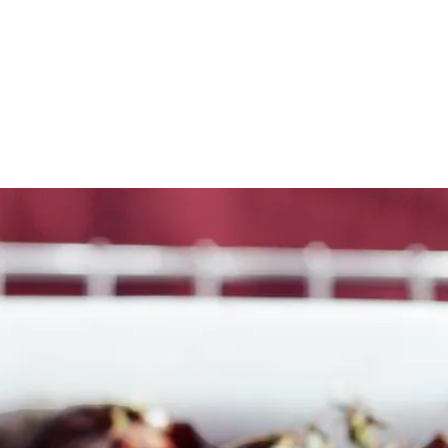
kerstbijgerechten
 Snijd een kapje van de onderkant zodat de uien stevig staan. Snijd de
jven. Steek ze in de opening van de uien en bestrooi met peper en zout n
l de knoflooktenen uit de schilletjes voor u ze samen met de ui opeet.