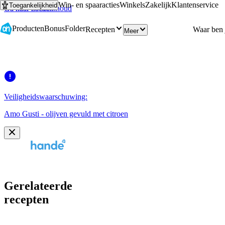
Win- en spaaracties
Winkels
Zakelijk
Klantenservice
Toegankelijkheid
Ga naar hoofdinhoud
Ga naar zoeken
Producten
Bonus
Folder
Recepten
Meer
Veiligheidswaarschuwing:
Amo Gusti - olijven gevuld met citroen
Gerelateerde
recepten