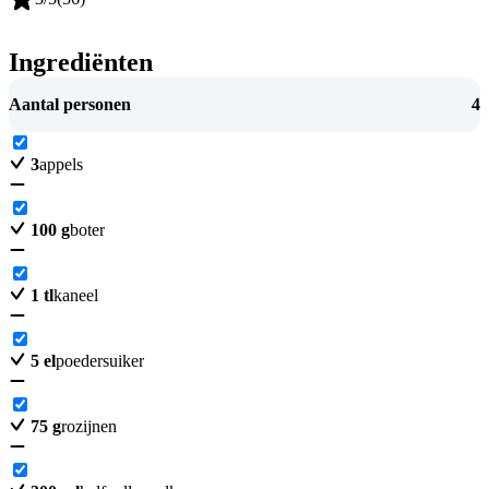
Ingrediënten
Aantal personen
4
3
appels
100
g
boter
1
tl
kaneel
5
el
poedersuiker
75
g
rozijnen