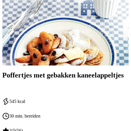
Poffertjes met gebakken kaneelappeltjes
545
kcal
30 min. bereiden
3
/5
(
56
)