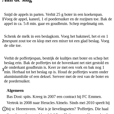
Snijd de appels in parten. Verhit 25 g boter in een koekenpan.
1
Voeg de appel, kaneel, 1 el poeder­suiker en de rozijnen toe. Bak de
appel in ca. 5-8 min. gaar en goudbruin. Schep regelmatig om.
Schenk de melk in een beslagkom. Voeg het bakmeel, het ei en 1
2
mespunt zout toe en klop met een mixer tot een glad beslag. Voeg
de olie toe.
Verhit de poffertjespan, bestrijk de kuiltjes met boter en schep het
beslag erin. Bak de poffertjes tot de bovenkant net niet gestold en
de onderkant goudbruin is. Keer ze met een vork en bak nog 1
3
min. Herhaal tot het beslag op is. Houd de poffertjes warm onder
aluminiumfolie of een deksel. Serveer met de rest van de boter en
de poedersuiker.
Algemeen
Bas Dost: spits. Kreeg in 2007 een contract bij FC Emmen.
Vertrok in 2008 naar Heracles Almelo. Sinds mei 2010 speelt hij
bij sc Heerenveen. Wat is je lievelingseten? 'Poffertjes. Die haal