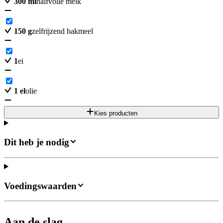
300
ml
halfvolle melk
150
g
zelfrijzend bakmeel
1
ei
1
el
olie
Kies producten
Dit heb je nodig
Voedingswaarden
Aan de slag