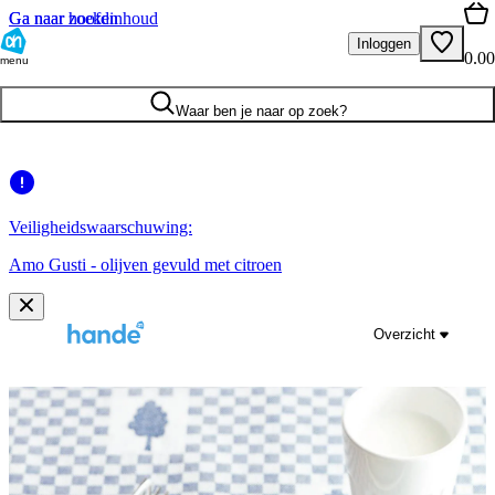
Ga naar hoofdinhoud
Ga naar zoeken
Inloggen
0.00
menu
Waar ben je naar op zoek?
Veiligheidswaarschuwing:
Amo Gusti - olijven gevuld met citroen
Overzicht