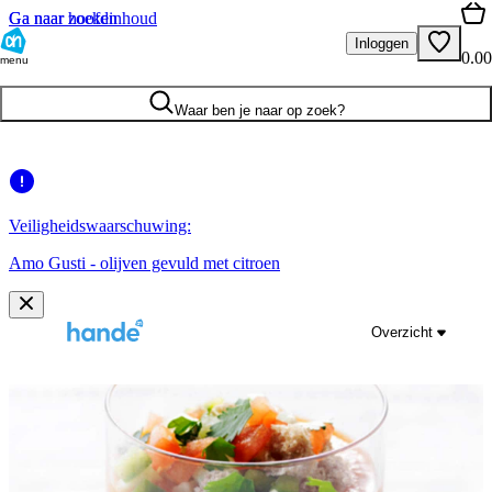
Ga naar hoofdinhoud
Ga naar zoeken
Inloggen
0.00
menu
Waar ben je naar op zoek?
Veiligheidswaarschuwing:
Amo Gusti - olijven gevuld met citroen
Overzicht