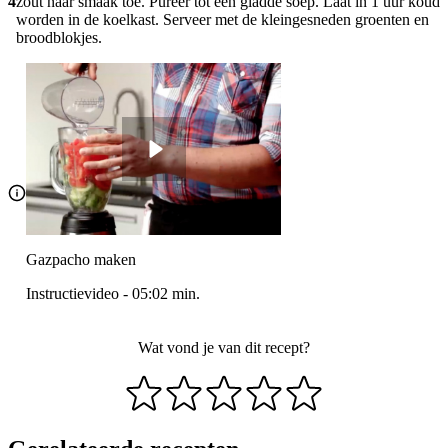
4
zout naar smaak toe. Pureer tot een gladde soep. Laat in 1 uur koud
worden in de koelkast. Serveer met de kleingesneden groenten en
broodblokjes.
Gazpacho maken
Instructievideo
-
05:02
min.
Wat vond je van dit recept?