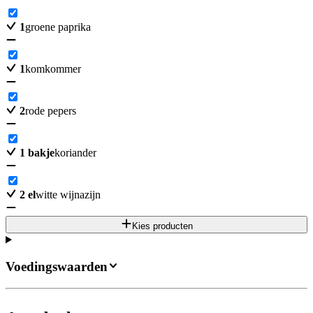
1
groene paprika
1
komkommer
2
rode pepers
1
bakje
koriander
2
el
witte wijnazijn
Kies producten
Voedingswaarden