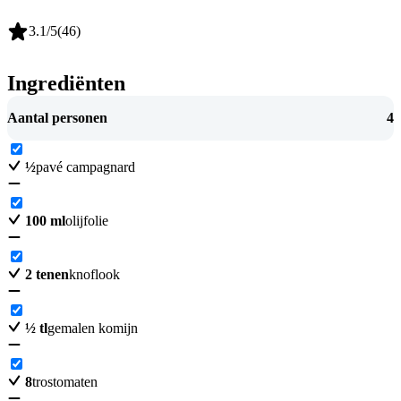
3.1
/5
(
46
)
Ingrediënten
Aantal personen
4
½
pavé campagnard
100
ml
olijfolie
2
tenen
knoflook
½
tl
gemalen komijn
8
trostomaten