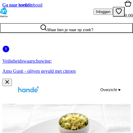
Ga naar hoofdinhoud
Ga naar zoeken
Inloggen
0.00
menu
Waar ben je naar op zoek?
Veiligheidswaarschuwing:
Amo Gusti - olijven gevuld met citroen
Overzicht