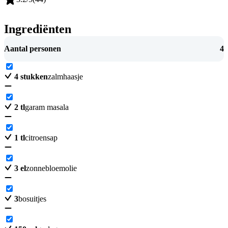
Ingrediënten
Aantal personen
4
4
stukken
zalmhaasje
2
tl
garam masala
1
tl
citroensap
3
el
zonnebloemolie
3
bosuitjes