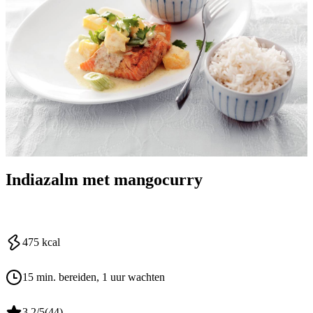
Indiazalm met mangocurry
475
kcal
15 min. bereiden
, 1 uur wachten
3.2
/5
(
44
)