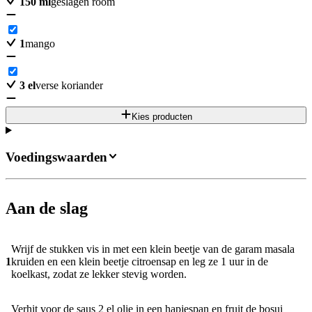
150
ml
geslagen room
1
mango
3
el
verse koriander
Kies producten
Voedingswaarden
Aan de slag
Wrijf de stukken vis in met een klein beetje van de garam masala
1
kruiden en een klein beetje citroensap en leg ze 1 uur in de
koelkast, zodat ze lekker stevig worden.
Verhit voor de saus 2 el olie in een hapjespan en fruit de bosui