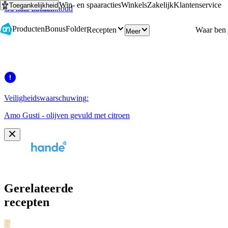
Win- en spaaracties
Winkels
Zakelijk
Klantenservice
Toegankelijkheid
Ga naar hoofdinhoud
Ga naar zoeken
Producten
Bonus
Folder
Recepten
Meer
Veiligheidswaarschuwing:
Amo Gusti - olijven gevuld met citroen
Gerelateerde
recepten