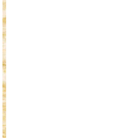
Rodekoolschot
15
min