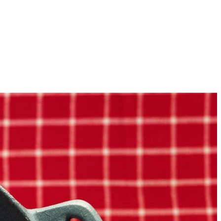
4
ol ca. 3 min. op halfhoog vuur. Roer de hacheekruiden en azijn erdoor.
et peper en serveer direct.